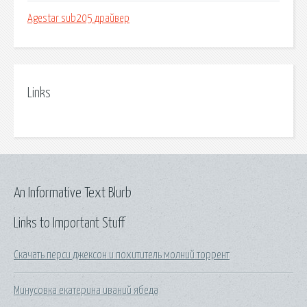
Agestar sub205 драйвер
Links
An Informative Text Blurb
Links to Important Stuff
Скачать перси джексон и похититель молний торрент
Минусовка екатерина иваний ябеда