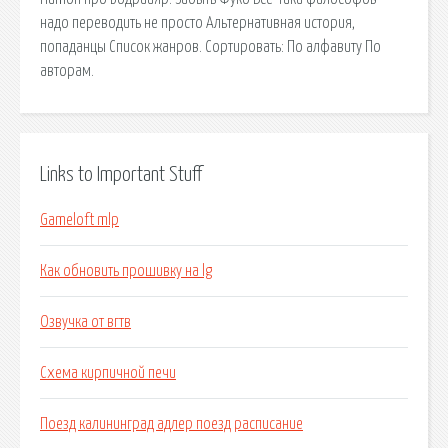
надо переводить не просто Альтернативная история,
попаданцы Список жанров. Сортировать: По алфавиту По
авторам.
Links to Important Stuff
Gameloft mlp
Как обновить прошивку на lg
Озвучка от вгтв
Схема кирпичной печи
Поезд калининград адлер поезд расписание