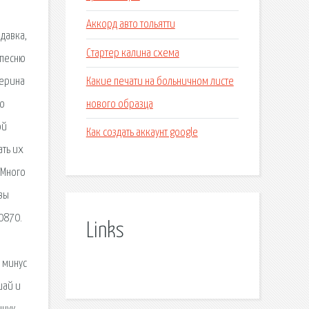
Аккорд авто тольятти
адавка,
Стартер калина схема
 песню
Какие печати на больничном листе
терина
нового образца
но
ой
Как создать аккаунт google
ать их
 Много
 вы
0870.
Links
ь минус
шай и