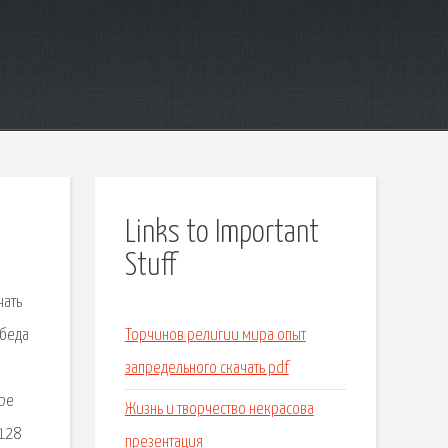
Links to Important
Stuff
чать
Ябеда
Торчинов религии мира опыт
запредельного скачать pdf
ibe
Жизнь и творчество некрасова
 128
презентация