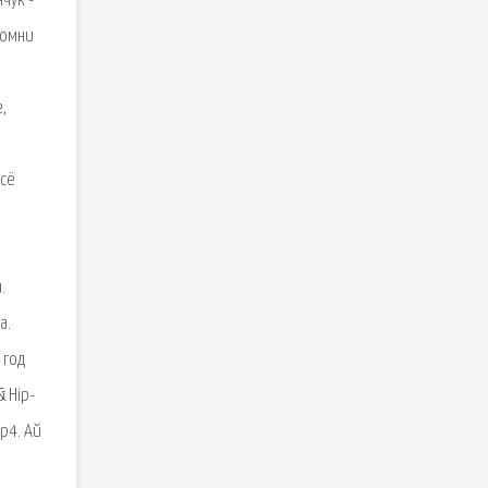
чук -
помни
,
Всё
.
а.
 год
& Hip-
p4. Ай