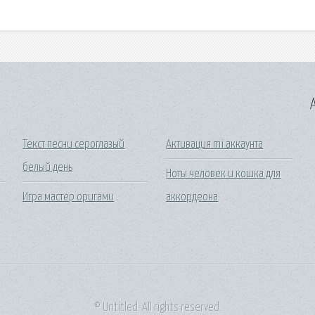
A
Текст песни сероглазый
Активация mi аккаунта
белый день
Ноты человек и кошка для
Игра мастер оригами
аккордеона
© Untitled. All rights reserved.