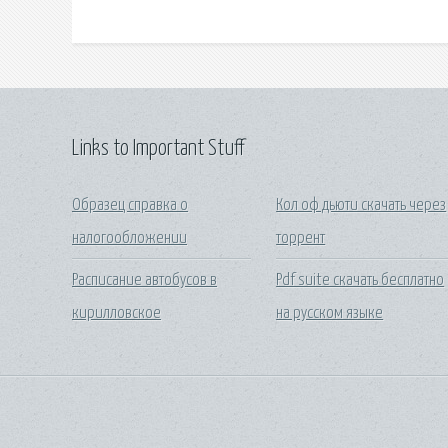
Links to Important Stuff
Образец справка о
Кол оф дьюти скачать через
налогообложении
торрент
Расписание автобусов в
Pdf suite скачать бесплатно
кирилловское
на русском языке