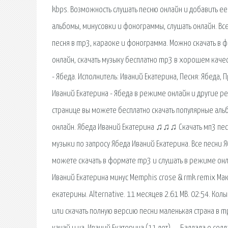
kbps. Возможность слушать песню онлайн и добавить ее к 
альбомы, минусовки и фонограммы, слушать онлайн. Все д
песня в mp3, караоке и фонограмма. Можно скачать в
онлайн, скачать музыку бесплатно mp3 в хорошем качес
- Ябеда. Исполнитель: Иваний Екатерина, Песня: Ябеда
Иваний Екатерина - Ябеда в режиме онлайн и другие р
странице вы можете бесплатно скачать популярные ал
онлайн. Ябеда Иваний Екатерина ♫♫♫ Скачать мп3 песн
музыки по запросу Ябеда Иваний Екатерина. Все песни Я
можете скачать в формате mp3 и слушать в режиме онла
Иваний Екатерина минус Memphis crose & rmk remix Макс
екатерины. Alternative. 11 месяцев 2.61 MB. 02:54. Кол
или скачать полную версию песни маленькая страна в m