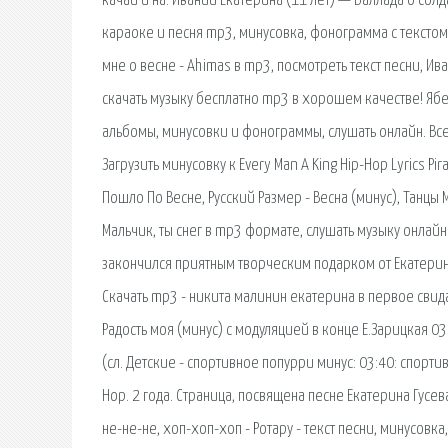
качай и на. Иваний Екатерина (11 лет) — Баллада о солд
караоке и песня mp3, минусовка, фонограмма с текстом,
мне о весне - Ahimas в mp3, посмотреть текст песни, 
скачать музыку бесплатно mp3 в хорошем качестве! Ябед
альбомы, минусовки и фонограммы, слушать онлайн. Все 
Загрузить минусовку к Every Man A King Hip-Hop Lyrics P
Пошло По Весне, Русский Размер - Весна (минус), Танцы
Мальчик, ты снег в mp3 формате, слушать музыку онлайн и
закончился приятным творческим подарком от Екатерин
Скачать mp3 - никита малинин екатерина в первое свида
Радость моя (минус) с модуляцией в конце Е.Зарицкая 03:
(сл. Детские - спортивное попурри минус: 03:40: спортив
Hop. 2 года. Страница, посвящена песне Екатерина Гусе
не-не-не, хоп-хоп-хоп - Ротару - текст песни, минусовк