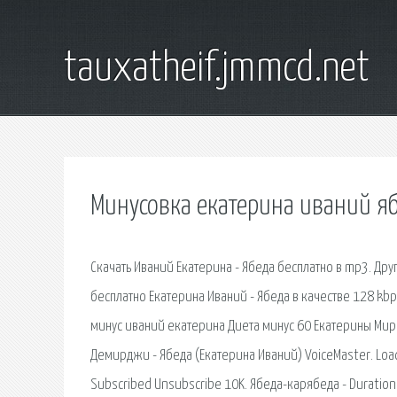
tauxatheif.jmmcd.net
Минусовка екатерина иваний я
Скачать Иваний Екатерина - Ябеда бесплатно в mp3. Друг
бесплатно Екатерина Иваний - Ябеда в качестве 128 kbp
минус иваний екатерина Диета минус 60 Екатерины Мирим
Демирджи - Ябеда (Екатерина Иваний) VoiceMaster. Load
Subscribed Unsubscribe 10K. Ябеда-карябеда - Duration