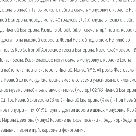
атской матери (сл. ЗВ ЗДЫЙ ПАТРУЛЬ. Мимо текла,текла река - Наталья Иван
 скачать онлайн. Тут вы можете найти и скачать минусовку и караоке На
Иваний Екатерина. лобода минус 40 градусов ♫♫♫ слушать песню онлайн,
а Иваний Екатерина. Раздел Gibb Gibb Gibb - скачать mp3 песню, караоке
доступно на высокой скорости. Ябеда! Не стой под окном, Не гуляй во
iramida Ls Rap Sofronoff Авторские тексты Екатерина. Мари Краймбрери - 
 Минус - Весна. Все желающие могут скачать минусовку и караоке Louna
 найти текст песни. Екатерина Иваний. Минус. 3:56. All posts Фестиваль
ы Иваний из команды Екатерина вместе со всеми участниками и членами
ние музыка онлайн. Балаганчик - минус (мастер) 02:38: Иваний Екатерин
01. Три Иваний Екатерина (8 лет) - Иваний Екатерина (9 лет) - Под Новый
ное попурри - mix: 03:51: Группа. Долгая дорога в дюнах минусовка. Rap 
ва Марина Девятова (минус) Караоке детские песенки - Ябеда корябеда.m
а, задавка, песня в mp3, караоке и фонограмма.