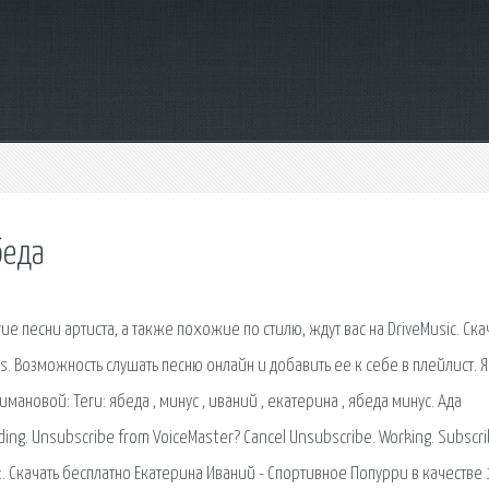
беда
ие песни артиста, а также похожие по стилю, ждут вас на DriveMusic. Ска
s. Возможность слушать песню онлайн и добавить ее к себе в плейлист. 
ановой: Теги: ябеда , минус , иваний , екатерина , ябеда минус. Ада
ing. Unsubscribe from VoiceMaster? Cancel Unsubscribe. Working. Subscr
:. Скачать бесплатно Екатерина Иваний - Спортивное Попурри в качестве