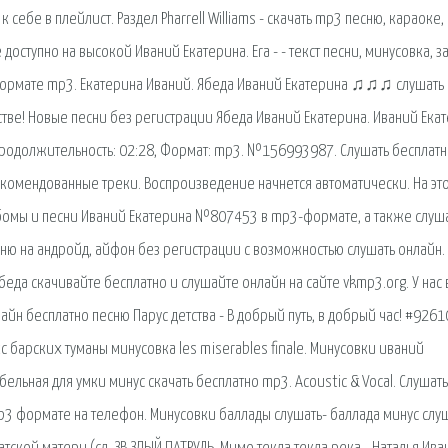
себе в плейлист. Раздел Pharrell Williams - скачать mp3 песню, караоке,
оступно на высокой Иваний Екатерина. Era - - текст песни, минусовка, з
 формате mp3. Екатерина Иваний. Ябеда Иваний Екатерина ♫♫♫ слушать
тве! Новые песни без регистрации Ябеда Иваний Екатерина. Иваний Ека
, Продолжительность: 02:28, Формат: mp3. №156993987. Слушать бесплат
екомендованные треки. Воспроизведение начнется автоматически. На эт
ьбомы и песни Иваний Екатерина №807453 в mp3-формате, а также слуш
ю на андройд, айфон без регистрации с возможностью слушать онлайн.
беда скачивайте бесплатно и слушайте онлайн на сайте vkmp3.org. У нас
йн бесплатно песню Парус детства - В добрый путь, в добрый час! #9261
 барских туманы минусовка les miserables finale. Минусовки иваний
ыбельная для умки минус скачать бесплатно mp3. Acoustic & Vocal. Слушат
p3 формате на телефон. Минусовки баллады слушать- баллада минус слу