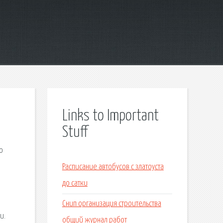
Links to Important
Stuff
о
Расписание автобусов с златоуста
до сатки
Снип организация строительства
и.
общий журнал работ