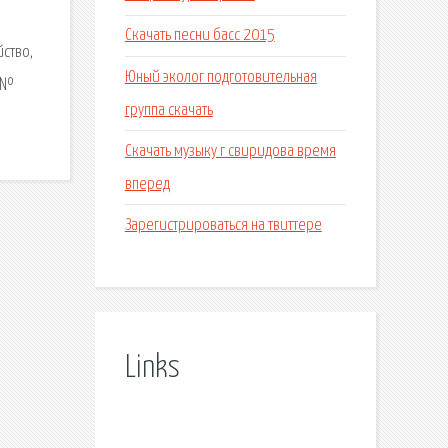
и
Скачать песни басс 2015
ство,
Юный эколог подготовительная
. №
группа скачать
Скачать музыку г свиридова время
вперед
Зарегистрироваться на твиттере
Links