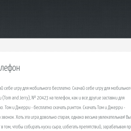
елефон
ачай себе игру для мобильного бесплатно. Скачай себе игру для мобильног
 (Tom and Jerry), № 20423 на телефон, как и все другие заставки для
. Том и Джерри - бесплатно скачать рингтон. Скачать Том и Джерри -
звонок. Хоть эта игра довольно старая, однако весьма увлекательная! Вы
 том, чтобы собирать куски сыра, избегать препятствий, зарабатывая пр