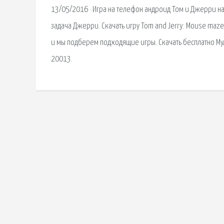
13/05/2016 · Игра на телефон андроид Том и Джерри на 
задача Джерри. Скачать игру Tom and Jerry: Mouse maz
и мы подберем подходящие игры. Скачать бесплатно Мул
20013.