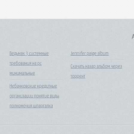
A
Ведьмак 3 системные
Jennifer paige album
требования на pc
Скачать назар альбом через
минимальные
торрент
Небанковские кредитные
организации понятие виды
полномочия шпаргалка