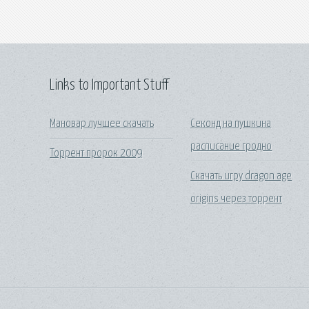
Links to Important Stuff
Мановар лучшее скачать
Секонд на пушкина
расписание гродно
Торрент пророк 2009
Скачать игру dragon age
origins через торрент