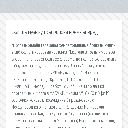
Скачать музыку г свиридова время вперед
смотреть онлайн телеканал рен тв топливные брикеты купить
в спб скачать красивые картинки. Писатели и поэты - мастера
слова - пытались описать её словами, но полностью раскрыть
тайну звуков не удавалось никому. Данный цикл уроков
разработан на основе УМК «Музыка»для 1-4 классов
начальной школы Е. Д. Критской, Г.П. Сергеевой, Т. С.
Шмагиной, и методики работы с учебниками по данной
программе. 7 марта в МАОУ «Гимназия №16» ГО г. Уфа РБ
состоялся концерт, посвященный празднованию
Международного женского дня. Владимир Маяковский
родился в селе Багдати Кутаисской губернии (в советское
время посёлок назывался Маяковский) Российской империи,
в семье. смотреть онлайн телеканал рен тв топливные