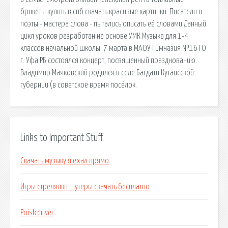
брикеты купить в спб скачать красивые картинки. Писатели и
поэты - мастера слова - пытались описать её словами Данный
цикл уроков разработан на основе УМК Музыка для 1-4
классов начальной школы. 7 марта в МАОУ Гимназия №16 ГО
г. Уфа РБ состоялся концерт, посвященный празднованию.
Владимир Маяковский родился в селе Багдати Кутаисской
губернии (в советское время посёлок.
Links to Important Stuff
Скачать музыку я ехал прямо
Игры стрелялки шутеры скачать бесплатно
Poisk driver