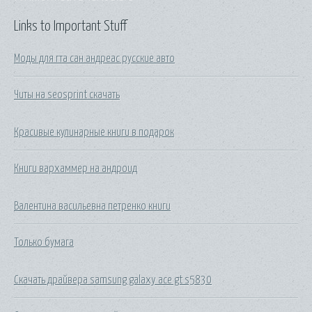
Links to Important Stuff
Моды для гта сан андреас русские авто
Читы на seosprint скачать
Красивые кулинарные книги в подарок
Книги вархаммер на андроид
Валентина васильевна петренко книги
Только бумага
Скачать драйвера samsung galaxy ace gt s5830