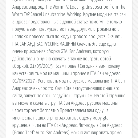
Андреас андроид The Worm TV. Loading. Unsubscribe from The
Worm TV? Cancel Unsubscribe. Working. Крутые моды на гта сан
андреас представленные в данной статье помогут не только
получить вам преимущество перед другими игроками но и
неплохо повеселиться по ходу игрового процесса. Скачать
ГТА САН АНДРЕАС РУССКИЕ МАШИНЫ Скачать Эта еще одна
очень прикольная сборка GTA: San Andreas, которую
действительно нужно скачать, а так же поиграть с этой
сборкой. 21/05/2015 · Всем привет! Сегодня я вам покажу
как установить мод на машины и прочее в ГТА Сан Андреас.
01/05/2017 · Установить мод на русские машины для ГТА Сан
Андреас очень просто. Скачайте автоустановщик с нашего
сайта, запустите его и следуйте инструкциям. На этой странице
вы можете скачать игру ГТА Сан Андреас русские машины
через торрент бесплатно Представляем вам одну из
множества наших игр по захватывающему миру gta:
крушение. Читы на ГТА Сан Андреас. Чит-коды в Сан Андреас
(Grand Theft Auto: San Andreas) можно активировать прямо.