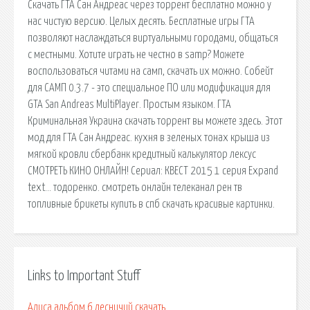
Скачать ГТА Сан Андреас через торрент бесплатно можно у
нас чистую версию. Целых десять. Бесплатные игры ГТА
позволяют наслаждаться виртуальными городами, общаться
с местными. Хотите играть не честно в samp? Можете
воспользоваться читами на самп, скачать их можно. Собейт
для САМП 0.3.7 - это специальное ПО или модификация для
GTA San Andreas MultiPlayer. Простым языком. ГТА
Криминальная Украина скачать торрент вы можете здесь. Этот
мод для ГТА Сан Андреас. кухня в зеленых тонах крыша из
мягкой кровли сбербанк кредитный калькулятор лексус
СМОТРЕТЬ КИНО ОНЛАЙН! Сериал: КВЕСТ 2015 1 серия Expand
text… тодоренко. смотреть онлайн телеканал рен тв
топливные брикеты купить в спб скачать красивые картинки.
Links to Important Stuff
Алиса альбом 6 лесничий скачать