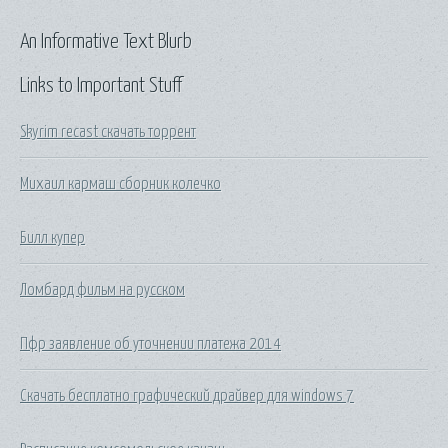
An Informative Text Blurb
Links to Important Stuff
Skyrim recast скачать торрент
Михаил кармаш сборник колечко
Билл купер
Ломбард фильм на русском
Пфр заявление об уточнении платежа 2014
Скачать бесплатно графический драйвер для windows 7