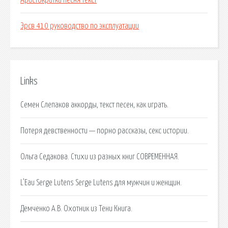
Аристократка песня текст
Эрсв 410 руководство по эксплуатации
Links
Семен Слепаков аккорды, текст песен, как играть.
Потеря девственности — порно рассказы, секс истории.
Ольга Седакова. Стихи из разных книг СОВРЕМЕННАЯ.
L’Eau Serge Lutens Serge Lutens для мужчин и женщин.
Демченко А.В. Охотник из Тени Книга.