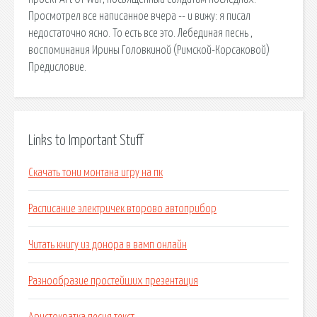
Просмотрел все написанное вчера -- и вижу: я писал
недостаточно ясно. То есть все это. Лебединая песнь ,
воспоминания Ирины Головкиной (Римской-Корсаковой)
Предисловие.
Links to Important Stuff
Скачать тони монтана игру на пк
Расписание электричек второво автоприбор
Читать книгу из донора в вамп онлайн
Разнообразие простейших презентация