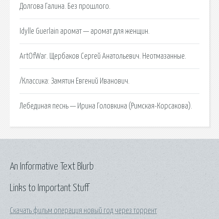
Долгова Галина. Без прошлого.
Idylle Guerlain аромат — аромат для женщин.
ArtOfWar. Щербаков Сергей Анатольевич. Неотмазанные.
/Классика: Замятин Евгений Иванович.
Лебединая песнь — Ирина Головкина (Римская-Корсакова).
An Informative Text Blurb
Links to Important Stuff
Скачать фильм операция новый год через торрент