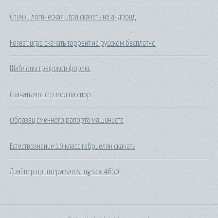
Спички логическая игра скачать на андроид
Forest игра скачать торрент на русском бесплатно
Шаблоны графиков форекс
Скачать монстр мод на спор
Образец сменного рапорта машиниста
Естествознание 10 класс габриелян скачать
Драйвер принтера samsung scx 4650