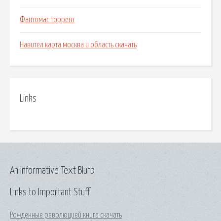
Фантомас торрент
Навител карта москва и область скачать
Links
An Informative Text Blurb
Links to Important Stuff
Рожденные революцией книга скачать