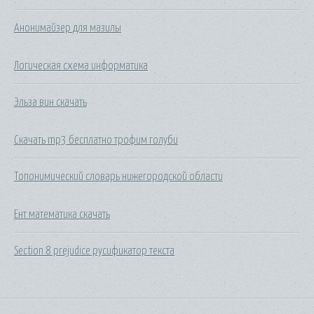
Анонимайзер для мазилы
Логическая схема информатика
Эльза вин скачать
Скачать mp3 бесплатно трофим голуби
Топонимический словарь нижегородской области
Ент математика скачать
Section 8 prejudice русификатор текста