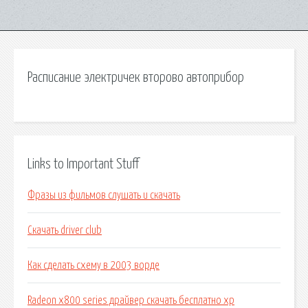
Расписание электричек второво автоприбор
Links to Important Stuff
Фразы из фильмов слушать и скачать
Скачать driver club
Как сделать схему в 2003 ворде
Radeon x800 series драйвер скачать бесплатно xp