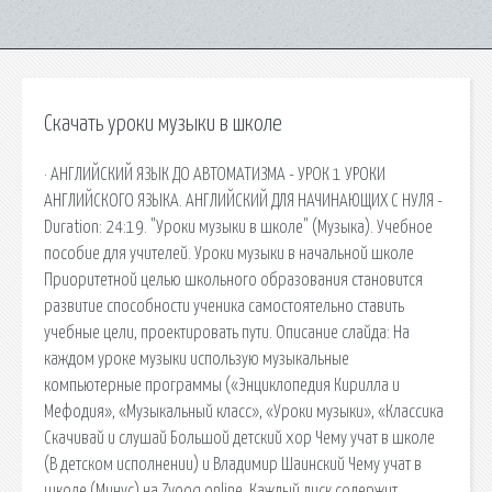
Скачать уроки музыки в школе
· АНГЛИЙСКИЙ ЯЗЫК ДО АВТОМАТИЗМА - УРОК 1 УРОКИ
АНГЛИЙСКОГО ЯЗЫКА. АНГЛИЙСКИЙ ДЛЯ НАЧИНАЮЩИХ С НУЛЯ -
Duration: 24:19. "Уроки музыки в школе" (Музыка). Учебное
пособие для учителей. Уроки музыки в начальной школе
Приоритетной целью школьного образования становится
развитие способности ученика самостоятельно ставить
учебные цели, проектировать пути. Описание слайда: На
каждом уроке музыки использую музыкальные
компьютерные программы («Энциклопедия Кирилла и
Мефодия», «Музыкальный класс», «Уроки музыки», «Классика
Скачивай и слушай Большой детский хор Чему учат в школе
(В детском исполнении) и Владимир Шаинский Чему учат в
школе (Минус) на Zvooq.online. Каждый диск содержит