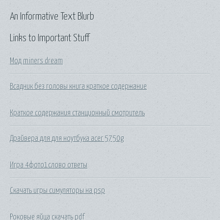
An Informative Text Blurb
Links to Important Stuff
Мод miners dream
Всадник без головы книга краткое содержание
Краткое содержания станционный смотритель
Драйвера для для ноутбука acer 5750g
Игра 4фото1слово ответы
Скачать игры симуляторы на psp
Роковые яйца скачать pdf