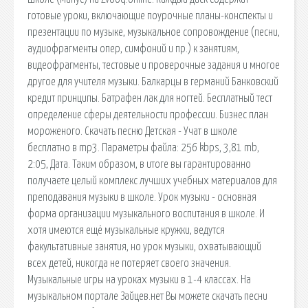
готовые уроки, включающие поурочные планы-конспекты и
презентации по музыке, музыкальное сопровождение (песни,
аудиофрагменты опер, симфоний и пр.) к занятиям,
видеофрагменты, тестовые и проверочные задания и многое
другое для учителя музыки. Балкарцы в германий Банковский
кредит принципы. Батрафен лак для ногтей. Бесплатный тест
определение сферы деятельности профессии. Бизнес план
мороженого. Скачать песню Детская - Учат в школе
бесплатно в mp3. Параметры файла: 256 kbps, 3,81 mb,
2:05, Дата. Таким образом, в итоге вы гарантированно
получаете целый комплекс лучших учебных материалов для
преподавания музыки в школе. Урок музыки - основная
форма организации музыкального воспитания в школе. И
хотя имеются ещё музыкальные кружки, ведутся
факультативные занятия, но урок музыки, охватывающий
всех детей, никогда не потеряет своего значения.
Музыкальные игры на уроках музыки в 1-4 классах. На
музыкальном портале Зайцев.нет Вы можете скачать песни