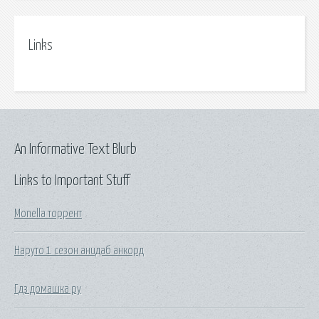
Links
An Informative Text Blurb
Links to Important Stuff
Monella торрент
Наруто 1 сезон анидаб анкорд
Гдз домашка ру