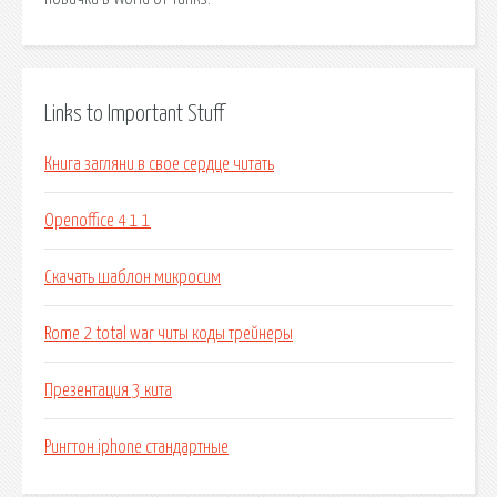
Links to Important Stuff
Книга загляни в свое сердце читать
Openoffice 4 1 1
Скачать шаблон микросим
Rome 2 total war читы коды трейнеры
Презентация 3 кита
Рингтон iphone стандартные