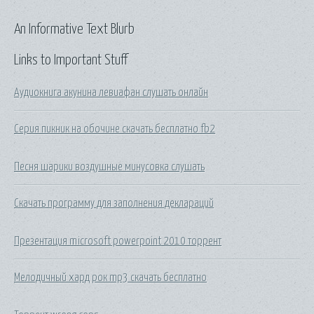
An Informative Text Blurb
Links to Important Stuff
Аудиокнига акунина левиафан слушать онлайн
Серия пикник на обочине скачать бесплатно fb2
Песня шарики воздушные минусовка слушать
Скачать программу для заполнения деклараций
Презентация microsoft powerpoint 2010 торрент
Мелодичный хард рок mp3 скачать бесплатно