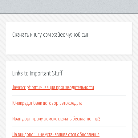
Скачать книгу сэм хайес чужой сын
Links to Important Stuff
Javascript оптимизация производительности
Юникредит банк договор автокредита
Иван дорн кричу ремикс скачать бесплатно mp3
На виндовс 10 не устанавливаются обновления