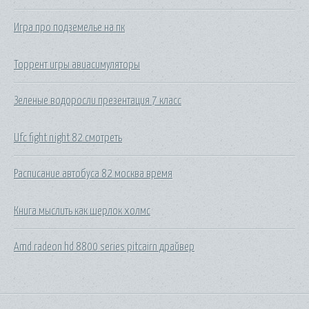
Игра про подземелье на пк
Торрент игры авиасимуляторы
Зеленые водоросли презентация 7 класс
Ufc fight night 82 смотреть
Расписание автобуса 82 москва время
Книга мыслить как шерлок холмс
Amd radeon hd 8800 series pitcairn драйвер