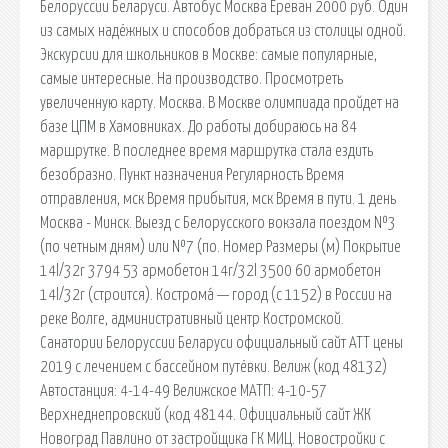
Белоруссии Беларуси. Автобус Москва Ереван 2000 руб. Один
из самых надёжных и способов добраться из столицы одной.
Экскурсии для школьников в Москве: самые популярные,
самые интересные. На производство. Просмотреть
увеличенную карту. Москва. В Москве олимпиада пройдет на
базе ЦПМ в Хамовниках. До работы добираюсь на 84
маршрутке. В последнее время маршрутка стала ездить
безобразно. Пункт назначения Регулярность Время
отправления, мск Время прибытия, мск Время в пути. 1 день
Москва - Минск. Выезд с Белорусского вокзала поездом №3
(по четным дням) или №7 (по. Номер Размеры (м) Покрытие
14l/32r 3794 53 армобетон 14r/32l 3500 60 армобетон
14l/32r (строится). Кострома́ — город (с 1152) в России на
реке Волге, административный центр Костромской.
Санатории Белоруссии Беларуси официальный сайт АТТ цены
2019 с лечением с бассейном путёвки. Велиж (код 48132)
Автостанция: 4-14-49 Велижское МАТП: 4-10-57
Верхнеднепровский (код 48144. Официальный сайт ЖК
Новоград Павлино от застройщика ГК МИЦ. Новостройки с