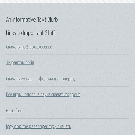
An Informative Text Blurb
Links to Important Stuff
Скачать mp3 воскресенье
Зе фантом пейн
Скачать музыки из фильма шаг вперед
Все игры человека паука скачать торрент
Gate free
Iggy pop the passenger mp3 скачать