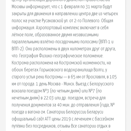
Москвы информирует, что с 1 февраля по 31 марта будут
закрыты для движения в направлении центра две из четырех
полос на участке Русаковской ул. от 2-го Полевого. Общая
информация. Аэропортовый комплекс включает в себя
лётное поле, образованное двумя независимыми
параллельными взлётно-посадочными полосами (ВПП-1 и
ВПП-2). Они расположены в двух километрах друг от друга,
что. География Физико-географическое положение.
Кострома расположена на Костромской низменности, на
обоих берегах Горьковского водохранилища Волги, у
старого устья реки Костромы — в 65 км от Ярославля, в 105
км от города. 1 день Москва - Минск. Выезд с Белорусского
вокзала поездом №3 (по четным дням) или №7 (по
нечетным дням) в 22:03 или др. поездом, встреча для
получения документов за 40 мин. до отправления (гида, №
поезда и вагона см. Санатории Белоруссии Беларуси
официальный сайт АТТ цены 2019 с лечением с бассейном
путёвки без посредников, отзывы Все санатории отдых в