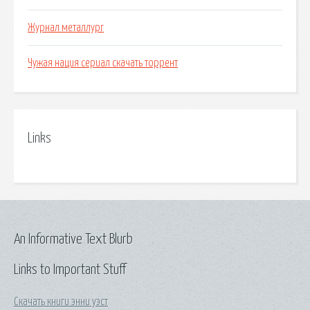
Журнал металлург
Чужая нация сериал скачать торрент
Links
An Informative Text Blurb
Links to Important Stuff
Скачать книги энни уэст