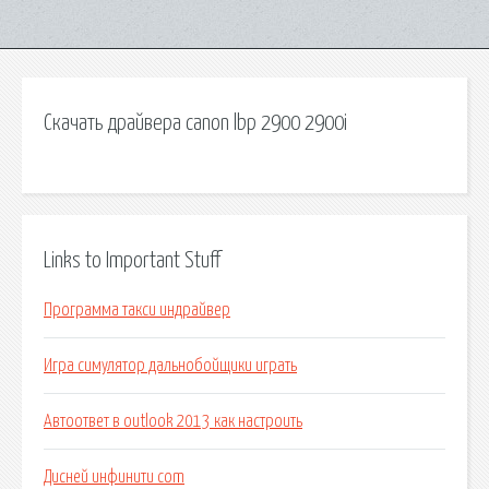
Скачать драйвера canon lbp 2900 2900i
Links to Important Stuff
Программа такси индрайвер
Игра симулятор дальнобойщики играть
Автоответ в outlook 2013 как настроить
Дисней инфинити com