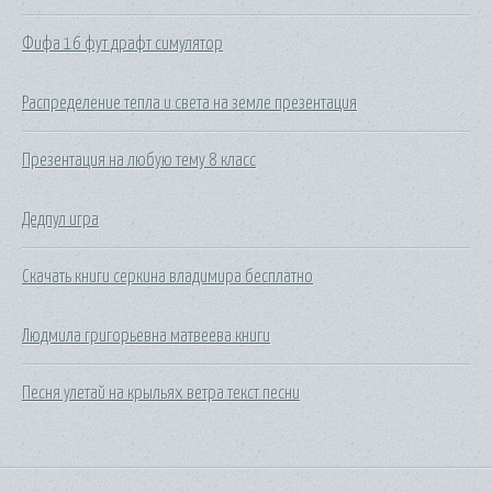
Фифа 16 фут драфт симулятор
Распределение тепла и света на земле презентация
Презентация на любую тему 8 класс
Дедпул игра
Скачать книги серкина владимира бесплатно
Людмила григорьевна матвеева книги
Песня улетай на крыльях ветра текст песни