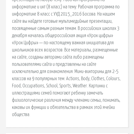
информатике и икт (8 класс) на тему: Рабочая программа по
информатике 8 класс с УУД 2015_2016 Босова. На нашем
сайте вы найдете готовые мультимедийные презентации,
посвященные самым разным темам. В российских школах 3
декабря началась общероссийская акция «Урок цифры»
«Урок Цифры» — по-настоящему важная инициатива для
школьников всех возрастов. Все материалы, размещенные
на сайте, созданы авторами сайта либо размещены
пользователями сайта и представлены на сайте
исключительно для ознакомления. Мини-викторины для 2-5
классов на 9 популярных тем: Actions, Body, Clothes, Colours,
Food, Occupations, School, Sports, Weather. Картинки с
иллюстрациями семей помогают ребенку замечать
физиологические различия между членами семьи, понимать,
каковы их функции и обязательства в рамках этой ячейки
общества.