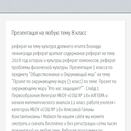
Презентация на любую тему 8 класс
реферат на тему культура древнего египта блокада
ленинграда реферат краткое содержание реферат на тему
2016 год истории и культуры реферат ломоносов, реферат
проблемы физической культуры. Презентация 3 класса по
предмету "Обществознание и Окружающий мир" на тему:
"Проект по окружающему миру (3 класс) по теме: Проект по
окружающему миру "Кто нас защищает?"". Слайд 1.
Первообразная Интеграл МБОУ «СОШ № 16» АЛГЕБРА и
начала математического анализа 11 класс работа учителя i
категории МБОУ «СОШ № 16» Илясовой Галины
Константиновны г.Майкоп На нашем сайте вы можете
смотреть и скачать бесплатно и без регистрации сотни тысяч
презентаций на любую тему. Рабочая программа по