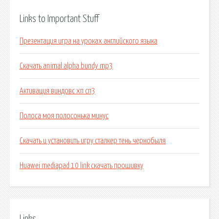
Links to Important Stuff
Презентация игра на уроках английского языка
Скачать animal alpha bundy mp3
Активация виндовс хп сп3
Полоса моя полосонька минус
Скачать и установить игру сталкер тень чернобыля
Huawei mediapad 10 link скачать прошивку