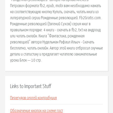
Петрович формата fb2, epub, mobi вам необходимо нажать
на соответствующую кнопку Купить, скачать, читать книги из
литературной серии Рожденные революцией. Fb2Gratis.com.
Рожденные революцией (Евгений Сухов) серия книг в
правильном порядке: 4 книги - скачать в fb2, txt на андроид
или читать онлайн. Книга "Фантастика, рожденная
революцией" автора Нудельман Рафаил Ильич - Скачать
бесплатно, читать онлайн. Автор этой книги отбросил скучные
детали и статистику и предлагает читателю занимательные
уроки Блок — 10 стр.
Links to Important Stuff
Перегудов сергей контрибуция
Обозначение кнопок на схеме гост