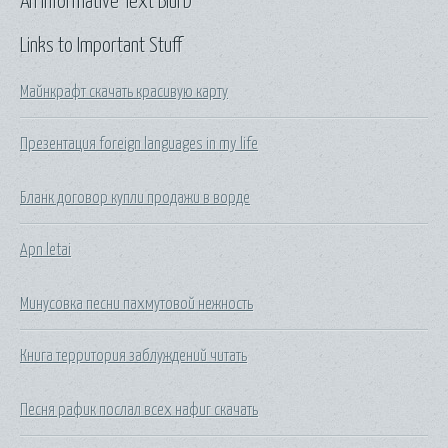
An Informative Text Blurb
Links to Important Stuff
Майнкрафт скачать красивую карту
Презентация foreign languages in my life
Бланк договор купли продажи в ворде
Apn letai
Минусовка песни пахмутовой нежность
Книга территория заблуждений читать
Песня рафик послал всех нафиг скачать