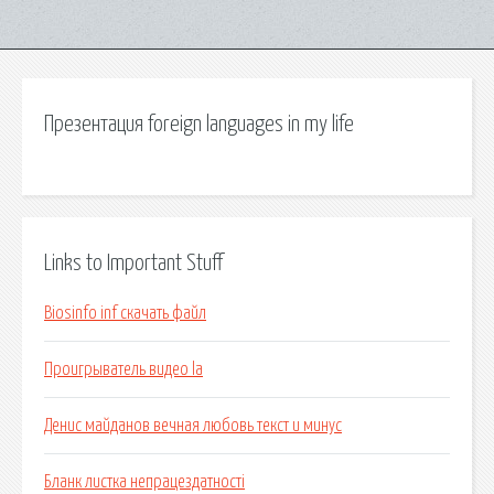
Презентация foreign languages in my life
Links to Important Stuff
Biosinfo inf скачать файл
Проигрыватель видео la
Денис майданов вечная любовь текст и минус
Бланк листка непрацездатності