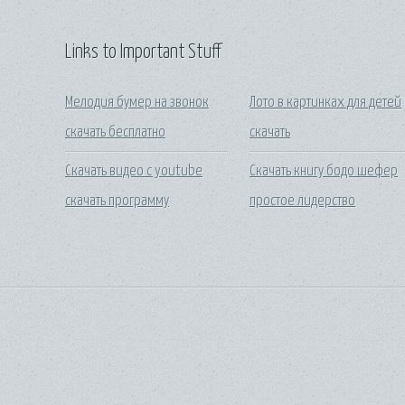
Links to Important Stuff
Мелодия бумер на звонок
Лото в картинках для детей
скачать бесплатно
скачать
Скачать видео с youtube
Скачать книгу бодо шефер
скачать программу
простое лидерство