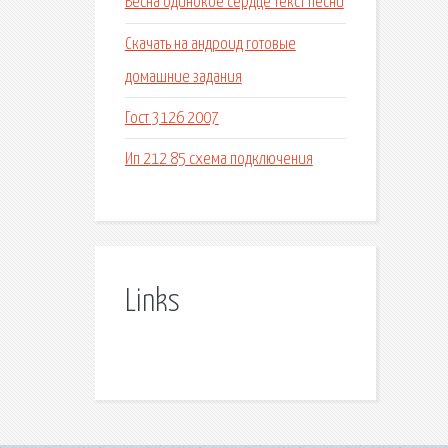
Весна одинокое сердце текст песни
Скачать на андроид готовые
домашние задания
Гост 3126 2007
Ип 212 85 схема подключения
Links