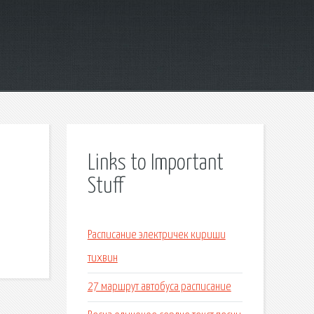
Links to Important
Stuff
Расписание электричек кириши
тихвин
27 маршрут автобуса расписание