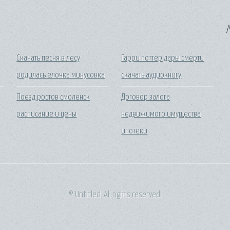
A
Скачать песня в лесу
Гарри поттер дары смерти
родилась елочка минусовка
скачать аудиокнигу
Поезд ростов смоленск
Договор залога
расписание и цены
недвижимого имущества
ипотеки
© Untitled. All rights reserved.