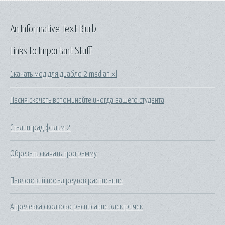
An Informative Text Blurb
Links to Important Stuff
Скачать мод для диабло 2 median xl
Песня скачать вспоминайте иногда вашего студента
Сталинград фильм 2
Обрезать скачать программу
Павловский посад реутов расписание
Апрелевка сколково расписание электричек