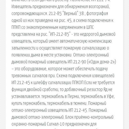
Извещатель предназначен для обнаружения возгораний,
сопровождающихся. 212-85 "Верный" 38 , фотография
одной из них приведена на рис. 45, а схема подключения к
ППКП со знакопеременным напряжением в ШПС
представлена на рис. "ИП-212-85" - это недорогой дымовой
извещатель, который имеет автоматическую компенсацию
запыленности и осуществляет пожарную сигнализацию о
появлении дыма в месте установки. Оптико-электронный
дымовой пожарный извещатель ИП 212-90 («Один дома-2»)
– это оборудование, которое может обеспечить подачу
тревожных сигналов при. Схема подключения извещателей
ИП 212-45 к шлейфу сигнализации ППКОП Если не требуется
функция двойной сработки, то добавочный резистор Rд не
устанавливается. термокабель в Перми, термокабель в Уфе,
купить термокабель, термокабель в тюмени. Пожарный
оптико-электронный извещатель ИП 212-45. Пожарный
дымовой оптико-электронный. Блок приёмно-контрольный
охранно-пожарный Сигнал-10 предназначен для