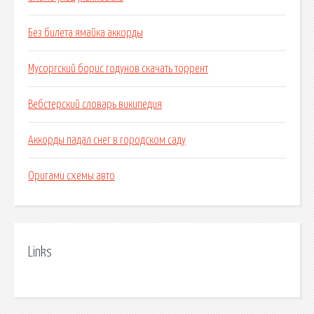
Без билета ямайка аккорды
Мусоргский борис годунов скачать торрент
Вебстерский словарь википедия
Аккорды падал снег в городском саду
Оригами схемы авто
Links