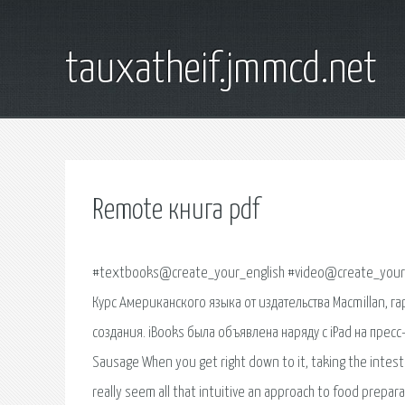
tauxatheif.jmmcd.net
Remote книга pdf
#textbooks@create_your_english #video@create_your_engl
Курс Американского языка от издательства Macmillan, г
создания. iBooks была объявлена наряду с iPad на пресс
Sausage When you get right down to it, taking the intest
really seem all that intuitive an approach to food preparat