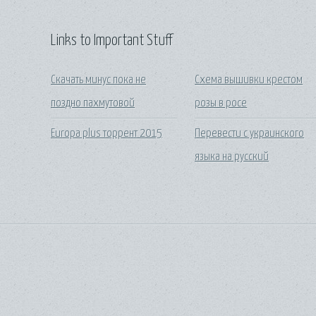
Links to Important Stuff
Скачать минус пока не
Схема вышивки крестом
поздно пахмутовой
розы в росе
Europa plus торрент 2015
Перевести с украинского
языка на русский