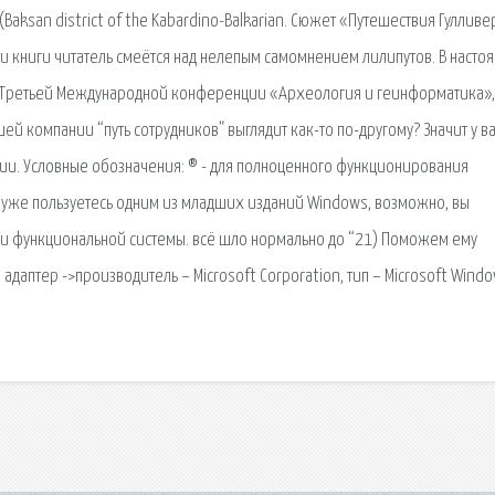
d (Baksan district of the Kabardino-Balkarian. Сюжет «Путешествия Гуллив
и книги читатель смеётся над нелепым самомнением лилипутов. В насто
а Третьей Международной конференции «Археология и геинформатика»,
й компании “путь сотрудников” выглядит как-то по-другому? Значит у в
ии. Условные обозначения: ® - для полноценного функционирования
 уже пользуетесь одним из младших изданий Windows, возможно, вы
 и функциональной системы. всё шло нормально до “21) Поможем ему
адаптер ->производитель – Microsoft Corporation, тип – Microsoft Wind