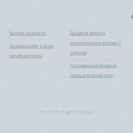
A
Burnout paradise pc
Драйвера сетевого
контроллера для windows 7
Последний мент 2 сезон
samsung
скачать все серии
Программа для перевода
схемы в печатную плату
© Untitled. All rights reserved.