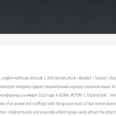
ish #attitude Attitude 1. DVD (Activity Book + Booklet + Teacher's Bo
арантирует каждому студенту занимательный подход к изучению языка. И
-конференции в январе 2010 года. A GLOBAL HISTORY 1. Expand text… Gary
ine of an animal and stuffing it with the ground meat of that animal doesn
ion. Children burials and especially infant burials rarely attract the attent