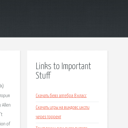
Links to Important
Stuff
ok)
стория
Скачать бевз алгебра 8 класс
 Allen
Скачать игры на виндовс икспи
’t
через торрент
ion of