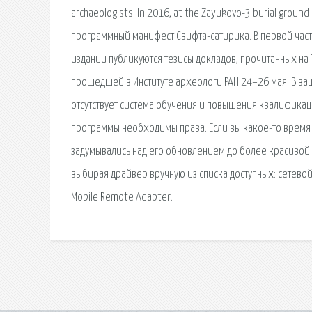
archaeologists. In 2016, at the Zayukovo-3 burial groun
программный манифест Свифта-сатирика. В первой част
издании публикуются тезисы докладов, прочитанных н
прошедшей в Институте археологи РАН 24–26 мая. В ваше
отсутствует система обучения и повышения квалификац
программы необходимы права. Если вы какое-то время
задумывались над его обновлением до более красивой
выбирая драйвер вручную из списка доступных: сетевой 
Mobile Remote Adapter.