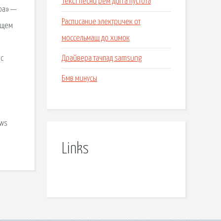
Текст песни рем дигга пустота
ера» —
Расписание электричек от
ящем
моссельмаш до химок
Драйвера тачпад samsung
ас
Бмв минусы
ows
Links