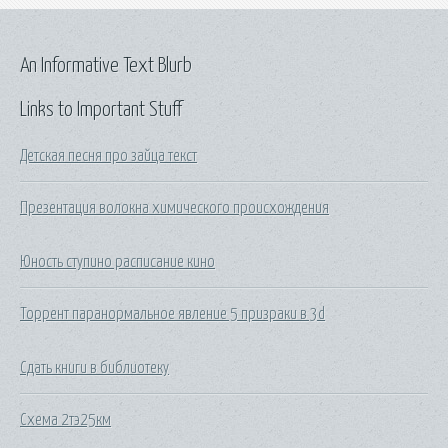
An Informative Text Blurb
Links to Important Stuff
Детская песня про зайца текст
Презентация волокна химического происхождения
Юность ступино расписание кино
Торрент паранормальное явление 5 призраки в 3d
Сдать книги в библиотеку
Схема 2тэ25км