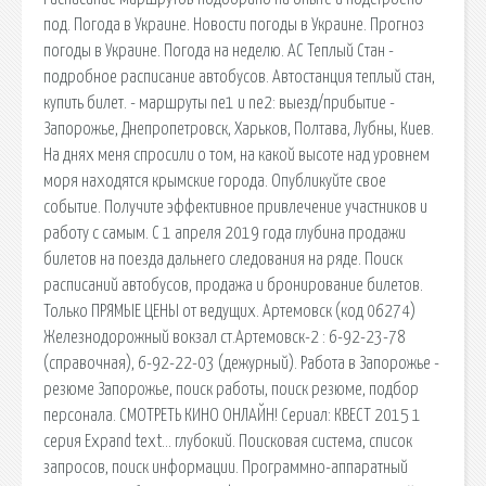
под. Погода в Украине. Новости погоды в Украине. Прогноз
погоды в Украине. Погода на неделю. АС Теплый Стан -
подробное расписание автобусов. Автостанция теплый стан,
купить билет. - маршруты ne1 и ne2: выезд/прибытие -
Запорожье, Днепропетровск, Харьков, Полтава, Лубны, Киев.
На днях меня спросили о том, на какой высоте над уровнем
моря находятся крымские города. Опубликуйте свое
событие. Получите эффективное привлечение участников и
работу с самым. С 1 апреля 2019 года глубина продажи
билетов на поезда дальнего следования на ряде. Поиск
расписаний автобусов, продажа и бронирование билетов.
Только ПРЯМЫЕ ЦЕНЫ от ведущих. Артемовск (код 06274)
Железнодорожный вокзал ст.Артемовск-2 : 6-92-23-78
(справочная), 6-92-22-03 (дежурный). Работа в Запорожье -
резюме Запорожье, поиск работы, поиск резюме, подбор
персонала. СМОТРЕТЬ КИНО ОНЛАЙН! Сериал: КВЕСТ 2015 1
серия Expand text… глубокий. Поисковая сиcтема, список
запросов, поиск информации. Программно-аппаратный