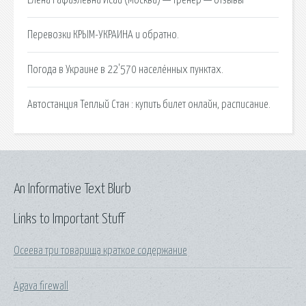
Перевозки КРЫМ-УКРАИНА и обратно.
Погода в Украине в 22'570 населённых пунктах.
Автостанция Теплый Стан : купить билет онлайн, расписание.
An Informative Text Blurb
Links to Important Stuff
Осеева три товарища краткое содержание
Agava firewall