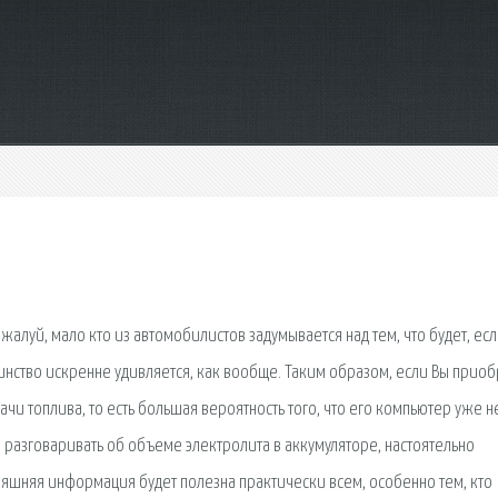
ожалуй, мало кто из автомобилистов задумывается над тем, что будет, ес
инство искренне удивляется, как вообще. Таким образом, если Вы прио
 топлива, то есть большая вероятность того, что его компьютер уже н
 разговаривать об объеме электролита в аккумуляторе, настоятельно
дняшняя информация будет полезна практически всем, особенно тем, кто