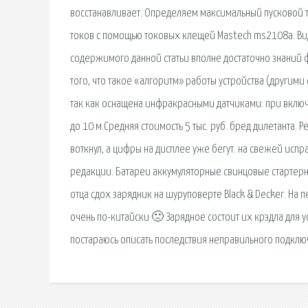
восстанавливает. Определяем максимальный пусковой т
токов с помощью токовых клещей Mastech ms2108a. Вид
содержимого данной статьи вполне достаточно знаний
того, что такое «алгоритм» работы устройства (другим
так как оснащена инфракрасными датчиками: при вкл
до 10 м.Средняя стоимость 5 тыс. руб. бред дилетанта.
воткнул, а цифры на дисплее уже бегут. на свежей испр
редакции. Батареи аккумуляторные свинцовые стартерн
отца сдох зарядник на шуруповерте Black & Decker. На 
очень по-китайски 🙁 Зарядное состоит их крэдла для у
постараюсь описать последствия неправильного подклю