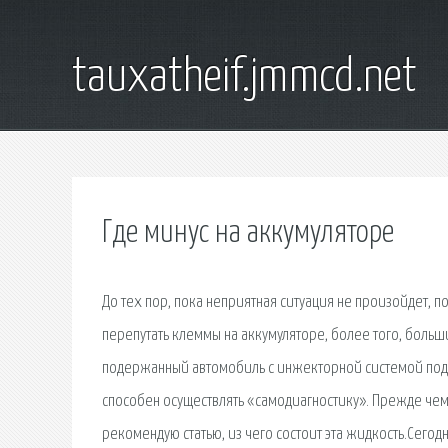
tauxatheif.jmmcd.net
Где минус на аккумуляторе
До тех пор, пока неприятная ситуация не произойдет, п
перепутать клеммы на аккумуляторе, более того, больш
подержанный автомобиль с инжекторной системой подачи
способен осуществлять «самодиагностику». Прежде чем
рекомендую статью, из чего состоит эта жидкость.Сего