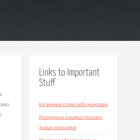
Links to Important
Stuff
ли
брели
Бог вначале создал небо минусовка
е
Презентация основные признаки
живых организмов