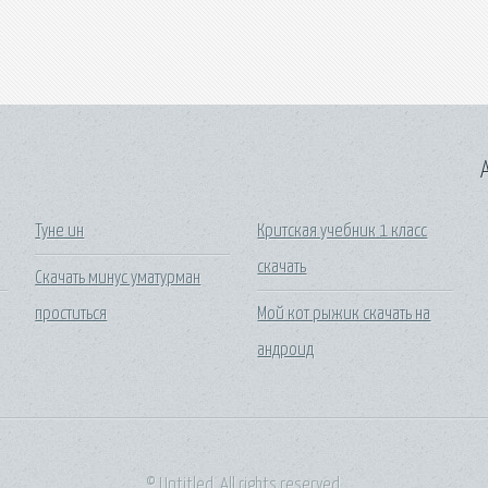
A
Туне ин
Критская учебник 1 класс
скачать
Скачать минус уматурман
проститься
Мой кот рыжик скачать на
андроид
© Untitled. All rights reserved.