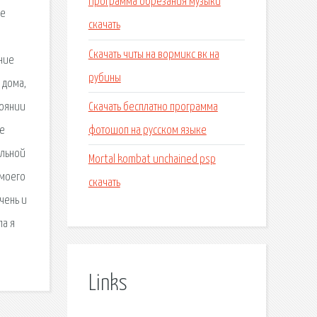
Программа обрезания музыки
ие
скачать
Скачать читы на вормикс вк на
ние
рубины
 дома,
Скачать бесплатно программа
тоянии
фотошоп на русском языке
не
альной
Mortal kombat unchained psp
 моего
скачать
чень и
ла я
Links