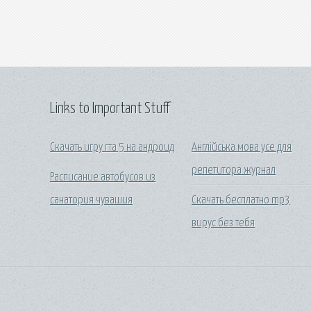
Links to Important Stuff
Скачать игру гта 5 на андроид
Англійська мова усе для
репетитора журнал
Расписание автобусов из
санатория чувашия
Скачать бесплатно mp3
вирус без тебя