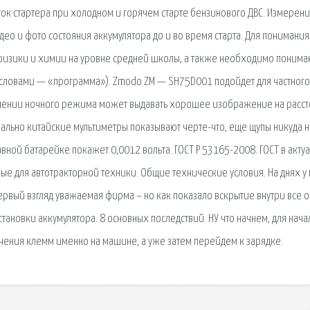
ок стартера при холодном и горячем старте бензинового ДВС. Измерен
ео и фото состояния аккумулятора до и во время старта. Для понимания
 физики и химии на уровне средней школы, а также необходимо понима
и словами — «программа»). Zmodo ZM — SH75D001 подойдет для частного
ючении ночного режима может выдавать хорошее изображение на расс
 Реально китайские мультиметры показывают черте-что, еще щупы никуда 
авной батарейке покажет 0,0012 вольта. ГОСТ Р 53165-2008. ГОСТ в акту
ые для автотракторной техники. Общие технические условия. На днях у
первый взгляд уважаемая фирма – но как показало вскрытие внутри все о
становки аккумулятора. 8 основных последствий. НУ что начнем, для нача
чения клемм именно на машине, а уже затем перейдем к зарядке.