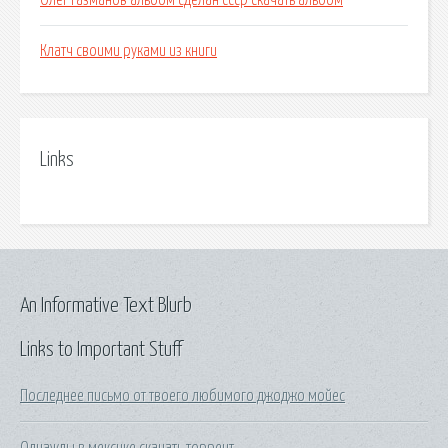
Олег газманов альбом сделан ссср скачать альбом
Клатч своими руками из книги
Links
An Informative Text Blurb
Links to Important Stuff
Последнее письмо от твоего любимого джоджо мойес
Однажды в мексике скачать торрент