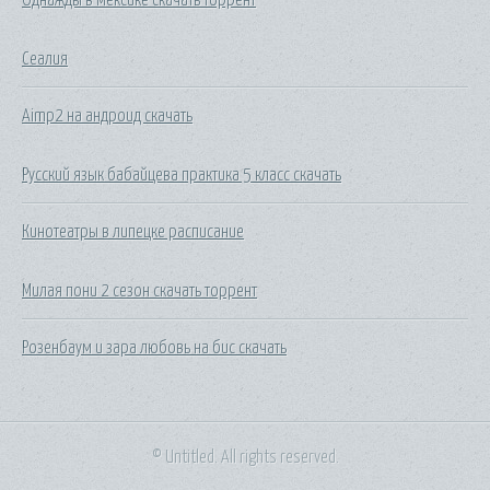
Сеалия
Aimp2 на андроид скачать
Русский язык бабайцева практика 5 класс скачать
Кинотеатры в липецке расписание
Милая пони 2 сезон скачать торрент
Розенбаум и зара любовь на бис скачать
© Untitled. All rights reserved.