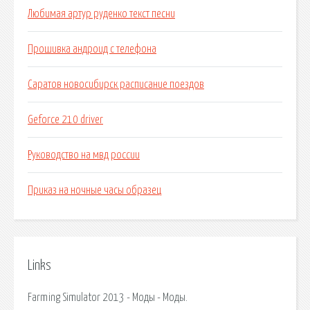
Любимая артур руденко текст песни
Прошивка андроид с телефона
Саратов новосибирск расписание поездов
Geforce 210 driver
Руководство на мвд россии
Приказ на ночные часы образец
Links
Farming Simulator 2013 - Моды - Моды.