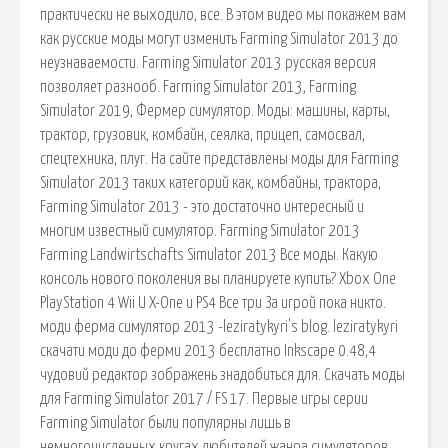
практически не выходило, все. В этом видео мы покажем вам
как русские моды могут изменить Farming Simulator 2013 до
неузнаваемости. Farming Simulator 2013 русская версия
позволяет разнооб. Farming Simulator 2013, Farming
Simulator 2019, Фермер симулятор. Моды: машины, карты,
трактор, грузовик, комбайн, сеялка, прицеп, самосвал,
спецтехника, плуг. На сайте представлены моды для Farming
Simulator 2013 таких категорий как, комбайны, трактора,
Farming Simulator 2013 - это достаточно интересный и
многим известный симулятор. Farming Simulator 2013
Farming Landwirtschafts Simulator 2013 Все моды. Какую
консоль нового поколения вы планируете купить? Xbox One
PlayStation 4 Wii U X-One и PS4 Все три За игрой пока никто.
моди ферма симулятор 2013 -leziratykyri's blog. leziratykyri
скачати моди до ферми 2013 бесплатно Inkscape 0.48,4
чудовий редактор зображень знадобиться для. Скачать моды
для Farming Simulator 2017 / FS 17. Первые игры серии
Farming Simulator были популярны лишь в
немногочисленных кругах любителей жанра симуляторов