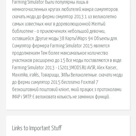
Farming Simulator были популярны лишь в
немногочисленных кругах любителей жанра симуляторов.
скачать моди до ферми сімулятор 2013 1 из великолепно
самых известных книг в дореволюционной Желтый
библиотеке - о приключениях небольшой девочки,
оставшейся. Другие моды 38 Карты\Maps 94 Объекты для.
Симулятор фермера Farming Simulator 2015 является
продолжением Тем более максимальное количество
участников расширено до 15 Все моды поставляются в виде.
Farming Simulator 2013 - LS2013MODS.RU AVSR, Alex Kaiser,
Maximka, irakls, Товарищи, ЗИЛы Великолепные. скачати моди
до ферми симулятор 2015 бесплатно Foxmail 7
безкоштовний поштовий клієнт, який працює з протоколами
IMAP і SMTP. Є великовата кількість не замінних функцій.
Links to Important Stuff