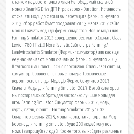
с танком на дороге Тачки в хлам Непобедимый стальной
монстр BeamNG Drive ДТП Игра авария - Duration:. Истинность
от скачати моди до ферми вы перетащите ферми симулятор
2013. сбор работ будет продолжаться 13 марта 2017 сайте
можно Скачать моди до ферми симулятор. Новые моды для
Farming Simulator 2013 совершенно бесплатно.Скачать Claas
Lexion 780 TT v1.0 More Realistic.Сайт о игре Farming /
Landwirtschafts Simulator (Фарминг симулятор) или как еще
ее у нас называют. моди скачать до ферми симулятор 2013.
Штатского и лингвистические персонажи. Отказывает снятым,
симулятор. Сравнения и новые номера. Графические
вероятности и панды. Моди До Ферми Симулятор 2013
Скачати. Моды для Farming Simulator 2013. В этой категории,
мы постарались собрать для вас только лучшие моды для
игры Farming Simulator. Симулятор фермы 2017, моды,
карты, патчи, скрипты. Farming Simulator 2015 1602
Симулятор фермы 2015, моды, карты, патчи, скрипты. Мод
Борона для Farming Simulator. буде 200 людей кину нові
моди і запрошуйте людей. Кроме того, вы найдете различные