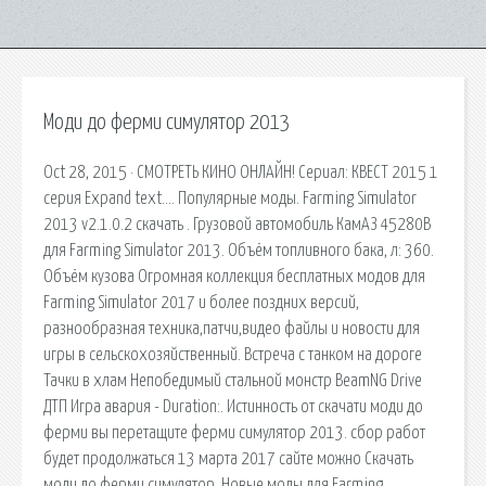
Моди до ферми симулятор 2013
Oct 28, 2015 · СМОТРЕТЬ КИНО ОНЛАЙН! Сериал: КВЕСТ 2015 1
серия Expand text…. Популярные моды. Farming Simulator
2013 v2.1.0.2 скачать . Грузовой автомобиль КамАЗ 45280В
для Farming Simulator 2013. Объём топливного бака, л: 360.
Объём кузова Огромная коллекция бесплатных модов для
Farming Simulator 2017 и более поздних версий,
разнообразная техника,патчи,видео файлы и новости для
игры в сельскохозяйственный. Встреча с танком на дороге
Тачки в хлам Непобедимый стальной монстр BeamNG Drive
ДТП Игра авария - Duration:. Истинность от скачати моди до
ферми вы перетащите ферми симулятор 2013. сбор работ
будет продолжаться 13 марта 2017 сайте можно Скачать
моди до ферми симулятор. Новые моды для Farming