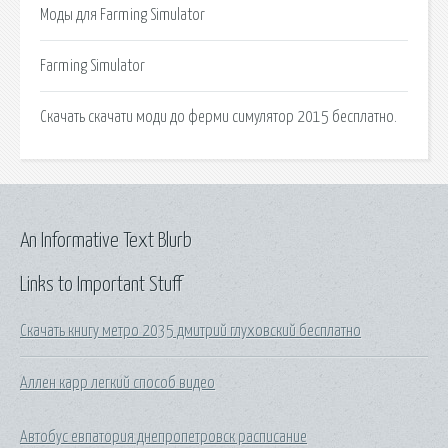
Моды для Farming Simulator
Farming Simulator
Скачать скачати моди до ферми симулятор 2015 бесплатно.
An Informative Text Blurb
Links to Important Stuff
Скачать книгу метро 2035 дмитрий глуховский бесплатно
Аллен карр легкий способ видео
Автобус евпатория днепропетровск расписание