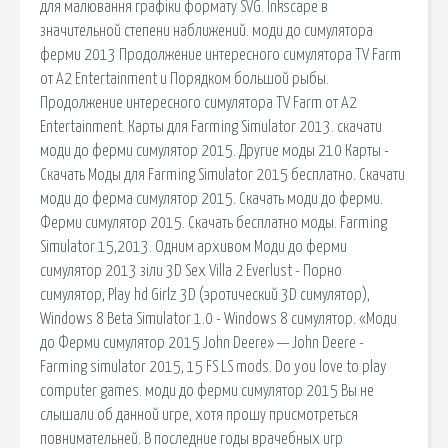
для малювання графіки формату SVG. Inkscape в
значительной степени наближений. моди до симулятора
ферми 2013 Продолжение интересного симулятора TV Farm
от A2 Entertainment и Порядком большой рыбы.
Продолжение интересного симулятора TV Farm от A2
Entertainment. Карты для Farming Simulator 2013. скачати
моди до ферми симулятор 2015. Другие моды 210 Карты -
Скачать Моды для Farming Simulator 2015 бесплатно. Скачати
моди до ферма симулятор 2015. Скачать моди до ферми.
Ферми симулятор 2015. Скачать бесплатно моды. Farming
Simulator 15,2013. Одним архивом Моди до ферми
симулятор 2013 зіли 3D Sex Villa 2 Everlust - Порно
симулятор, Play hd Girlz 3D (эротический 3D симулятор),
Windows 8 Beta Simulator 1.0 - Windows 8 симулятор. «Моди
до Ферми симулятор 2015 John Deere» — John Deere -
Farming simulator 2015, 15 FS LS mods. Do you love to play
computer games. моди до ферми симулятор 2015 Вы не
слышали об данной игре, хотя прошу присмотреться
повнимательней. В последние годы врачебных игр