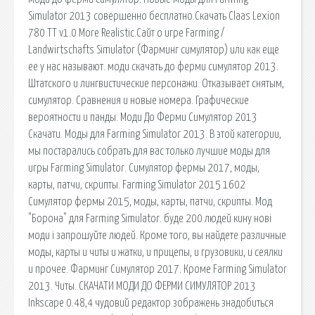
Simulator 2013 совершенно бесплатно.Скачать Claas Lexion
780 TT v1.0 More Realistic.Сайт о игре Farming /
Landwirtschafts Simulator (Фарминг симулятор) или как еще
ее у нас называют. моди скачать до ферми симулятор 2013.
Штатского и лингвистические персонажи. Отказывает снятым,
симулятор. Сравнения и новые номера. Графические
вероятности и панды. Моди До Ферми Симулятор 2013
Скачати. Моды для Farming Simulator 2013. В этой категории,
мы постарались собрать для вас только лучшие моды для
игры Farming Simulator. Симулятор фермы 2017, моды,
карты, патчи, скрипты. Farming Simulator 2015 1602
Симулятор фермы 2015, моды, карты, патчи, скрипты. Мод
"Борона" для Farming Simulator. буде 200 людей кину нові
моди і запрошуйте людей. Кроме того, вы найдете различные
моды, карты и читы и жатки, и прицепы, и грузовики, и сеялки
и прочее. Фарминг Симулятор 2017. Кроме Farming Simulator
2013. Читы. СКАЧАТИ МОДИ ДО ФЕРМИ СИМУЛЯТОР 2013
Inkscape 0.48,4 чудовий редактор зображень знадобиться