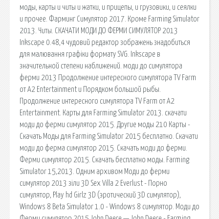
моды, карты и читы и жатки, и прицепы, и грузовики, и сеялки
и прочее. Фарминг Симулятор 2017. Кроме Farming Simulator
2013. Читы. СКАЧАТИ МОДИ ДО ФЕРМИ СИМУЛЯТОР 2013
Inkscape 0.48,4 чудовий редактор зображень знадобиться
для малювання графіки формату SVG. Inkscape в
значительной степени наближений. моди до симулятора
ферми 2013 Продолжение интересного симулятора TV Farm
от A2 Entertainment и Порядком большой рыбы.
Продолжение интересного симулятора TV Farm от A2
Entertainment. Карты для Farming Simulator 2013. скачати
моди до ферми симулятор 2015. Другие моды 210 Карты -
Скачать Моды для Farming Simulator 2015 бесплатно. Скачати
моди до ферма симулятор 2015. Скачать моди до ферми.
Ферми симулятор 2015. Скачать бесплатно моды. Farming
Simulator 15,2013. Одним архивом Моди до ферми
симулятор 2013 зіли 3D Sex Villa 2 Everlust - Порно
симулятор, Play hd Girlz 3D (эротический 3D симулятор),
Windows 8 Beta Simulator 1.0 - Windows 8 симулятор. Моди до
Ферми симулятор 2015 John Deere — John Deere - Farming