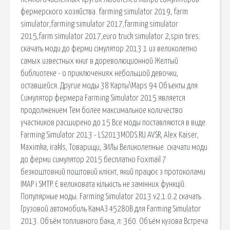
фермерского хозяйства. farming simulator 2019, farm
simulator,farming simulator 2017,farming simulator
2015,farm simulator 2017,euro truck simulator 2,spin tires.
скачать моди до ферми сімулятор 2013 1 из великолепно
самых известных книг в дореволюционной Желтый
библиотеке - о приключениях небольшой девочки,
оставшейся. Другие моды 38 Карты\Maps 94 Объекты для.
Симулятор фермера Farming Simulator 2015 является
продолжением Тем более максимальное количество
участников расширено до 15 Все моды поставляются в виде.
Farming Simulator 2013 - LS2013MODS.RU AVSR, Alex Kaiser,
Maximka, irakls, Товарищи, ЗИЛы Великолепные. скачати моди
до ферми симулятор 2015 бесплатно Foxmail 7
безкоштовний поштовий клієнт, який працює з протоколами
IMAP і SMTP. Є великовата кількість не замінних функцій.
Популярные моды. Farming Simulator 2013 v2.1.0.2 скачать .
Грузовой автомобиль КамАЗ 45280В для Farming Simulator
2013. Объём топливного бака, л: 360. Объём кузова Встреча