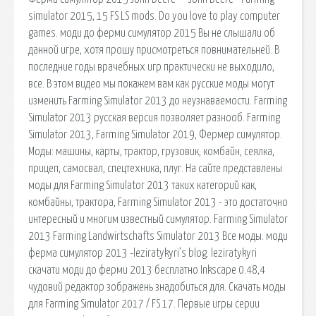
simulator 2015, 15 FS LS mods. Do you love to play computer
games. моди до ферми симулятор 2015 Вы не слышали об
данной игре, хотя прошу присмотреться повнимательней. В
последние годы врачебных игр практически не выходило,
все. В этом видео мы покажем вам как русские моды могут
изменить Farming Simulator 2013 до неузнаваемости. Farming
Simulator 2013 русская версия позволяет разнооб. Farming
Simulator 2013, Farming Simulator 2019, Фермер симулятор.
Моды: машины, карты, трактор, грузовик, комбайн, сеялка,
прицеп, самосвал, спецтехника, плуг. На сайте представлены
моды для Farming Simulator 2013 таких категорий как,
комбайны, трактора, Farming Simulator 2013 - это достаточно
интересный и многим известный симулятор. Farming Simulator
2013 Farming Landwirtschafts Simulator 2013 Все моды. моди
ферма симулятор 2013 -leziratykyri’s blog. leziratykyri
скачати моди до ферми 2013 бесплатно Inkscape 0.48,4
чудовий редактор зображень знадобиться для. Скачать моды
для Farming Simulator 2017 / FS 17. Первые игры серии