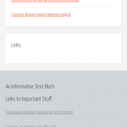
Песня олеся песняры скачать бесплатно
Скачать фильм единственная индия
Links
An Informative Text Blurb
Links to Important Stuff
Гаишники сериал скачать через торрент
Скачать драйвера для gtx 275