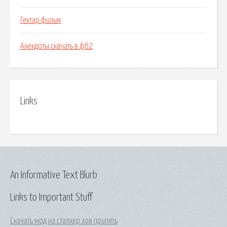
Гектар фильм
Анекдоты скачать в фб2
Links
An Informative Text Blurb
Links to Important Stuff
Скачать мод на сталкер зов припять