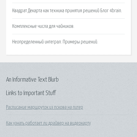
Квадрат Декарта как техника принятия решений Блог 4brain.
Комплексные числа для чайников.
Неопределенный интеграл. Примеры решений.
An Informative Text Blurb
Links to Important Stuff
Расписание маршруток из пскова на питер
Как узнать работает ли драйвер на видеокарту