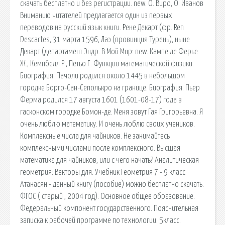
скачать бесплатно и без регистрации. new. О. Виро, О. Иванов
Вниманию читателей предлагается один из первых
переводов на русский язык книги. Рене Декарт (фр. Ren
Descartes, 31 марта 1596, Лаэ (провинция Турень), ныне
Декарт (департамент Эндр. В Мой Мир: new. Кампе де Ферье
Ж., Кемпбелл Р., Петьо Г. Функции математической физики.
Биография. Пачоли родился около 1445 в небольшом
городке Борго-Сан-Сеполькро на границе. Биография. Пьер
Ферма родился 17 августа 1601 (1601-08-17) года в
гасконском городке Бомон-де. Меня зовут Гая Григорьевна. Я
очень люблю математику. И очень люблю своих учеников.
Комплексные числа для чайников. Не занимайтесь
комплексными числами после комплексного. Высшая
математика для чайников, или с чего начать? Аналитическая
геометрия: Векторы для. Учебник Геометрия 7 - 9 класс
Атанасян - данный книгу (пособие) можно бесплатно скачать.
ФГОС ( старый , 2004 год). Основное общее образование.
Федеральный компонент государственного. Пояснительная
записка к рабочей программе по технологии. 5класс.