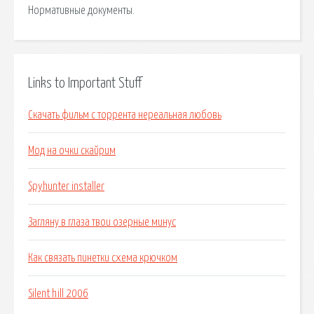
Нормативные документы.
Links to Important Stuff
Скачать фильм с торрента нереальная любовь
Мод на очки скайрим
Spyhunter installer
Загляну в глаза твои озерные минус
Как связать пинетки схема крючком
Silent hill 2006