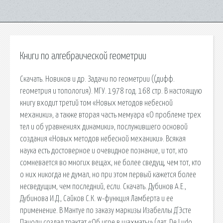
Книги по алгебраической геометрии
Скачать. Новиков и др. Задачи по геометрии ((дифф.
геометрия и топология). МГУ. 1978 год. 168 стр. В настоящую
книгу входит третий том «Новых методов небесной
механики», а также вторая часть мемуара «О проблеме трех
тел и об уравнениях динамики», послужившего основой
создания «Новых методов небесной механики». Всякая
наука есть достоверное и очевидное познание, и тот, кто
сомневается во многих вещах, не более сведущ, чем тот, кто
о них никогда не думал, но при этом первый кажется более
несведущим, чем последний, если. Скачать. Дубинов А.Е.,
Дубинова И.Д., Сайков С.К. w-функция Ламберта и ее
применение. В Мантуе по заказу маркизы Изабеллы Д’Эсте
Пачоли создал трактат «Об игре в шахматы» (лат. De Ludo