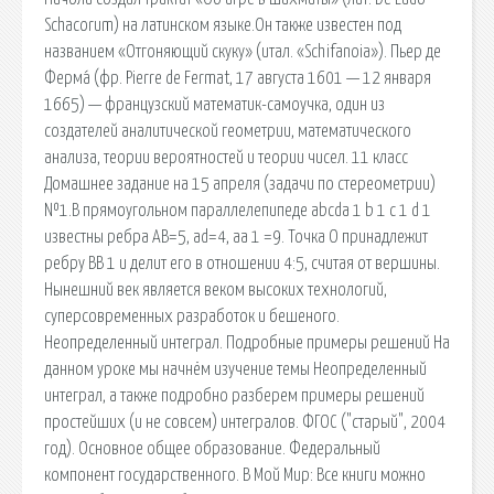
Schacorum) на латинском языке.Он также известен под
названием «Отгоняющий скуку» (итал. «Schifanoia»). Пьер де
Ферма́ (фр. Pierre de Fermat, 17 августа 1601 — 12 января
1665) — французский математик-самоучка, один из
создателей аналитической геометрии, математического
анализа, теории вероятностей и теории чисел. 11 класс
Домашнее задание на 15 апреля (задачи по стереометрии)
№1.В прямоугольном параллелепипеде abcda 1 b 1 c 1 d 1
известны ребра АВ=5, ad=4, aa 1 =9. Точка О принадлежит
ребру ВВ 1 и делит его в отношении 4:5, считая от вершины.
Нынешний век является веком высоких технологий,
суперсовременных разработок и бешеного.
Неопределенный интеграл. Подробные примеры решений На
данном уроке мы начнём изучение темы Неопределенный
интеграл, а также подробно разберем примеры решений
простейших (и не совсем) интегралов. ФГОС ("старый", 2004
год). Основное общее образование. Федеральный
компонент государственного. В Мой Мир: Все книги можно