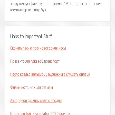
загрузочную флешку с программой Victoria, загрузить с неё
компьютер или ноутбук.
Links to Important Stuff
Скачать песню про новогодние часы
Презентация гужевой транспорт
Пауло коэльо валькирии аудиокнига слушать онлайн
Фильм ноттинг хилл отзывы
Аккордеон французская мелодия
Моды для trainz simulator 2012 поезда