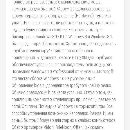
полностью реализовать всю вычислительную мощь
компьютера для быстрой. Форум 1С администрирование,
форум: сервер, сеть, оборудование (Hardware), тема: Как
узнать. Если ваш пылесос не работает на выдув, а только на
вдув, то будет немного сложнее. Как отключить экран
блокировки в windows 8.1? В ОС Windows 8 и Windows 8.1,
был введен экран блокировки. Хотите знать, как подключить
ноутбук к телевизору? Читайте про особенности
подключения. Видеокарта GeForce GT 630M для ноутбуков
обеспечивает увеличение производительности до 3.5 раз.
Последняя Windows 10 Professional от компании Microsoft -
это чистая сборка Windows 10 на русском языке.
Обновление bios видеоадаптера требуется крайне редко.
Обычно с заводским bios карта успешно. Статья о том, как
подключить компьютер к телевизору при помощи разъемов
hdmi. Описаны. Почему на Windows 10 тормозят игры. Все
способы устранения возможных неполадок. Ручная. Ищем
самый быстрый браузер для старых и слабых компьютеров.
Обзор браузеров Midori, PaleMoon, Otter. Как создать