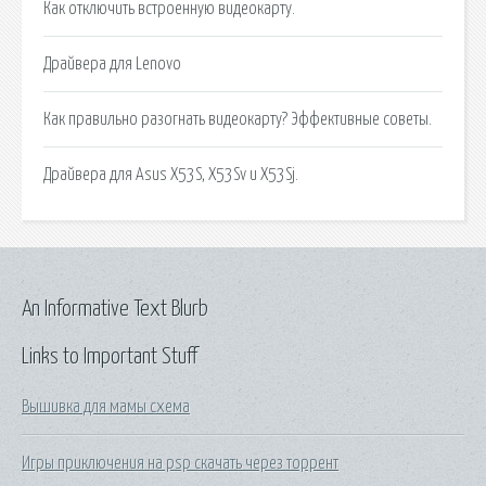
Как отключить встроенную видеокарту.
Драйвера для Lenovo
Как правильно разогнать видеокарту? Эффективные советы.
Драйвера для Asus X53S, X53Sv и X53Sj.
An Informative Text Blurb
Links to Important Stuff
Вышивка для мамы схема
Игры приключения на psp скачать через торрент