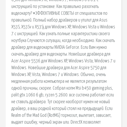
инструкцией по установке. Как правильно разогнать
видеокарту? #ЭФФЕКТИВНЫЕ СОВЕТЫ от специалистов по
правильной. Полный набор драйверов и утилит для Asus
X53S, X53Sv и X53Sj для Windows XP, Windows Vista и Windows
7 с инструкцией. Как узнать полные характеристики своего
ноутбука Случаются ситуации, когда необходимо. Как скачать
драйвер для видеокарты NVIDIA GeForce. Если Вам нужно
скачать драйвер для видеокарты. Новейшие драйвера для
Acer Aspire 5536 для Windows XP, Windows Vista, Windows 7 и
Windows. Новейшие драйвера для Acer Aspire 5750 для
Windows XP, Vista, Windows 7 и Windows. Обычно, очень
медленная работа компьютера не является результатом
одной причины, скорее. Собрал копм Msi b450 gaming plus,
palit gtx 1060 6 gb, ryzen 5 2600. все система работает если
не ставить драйвера. Тут скорее наоборот нужен не новый
драйвер, а ваш родной который стоял на предыдущей. Если
Realm of the Mad God (RotMG) тормозит, вылетает, зависает,
выдает ошибку, черный экран или. DirectX позволяет