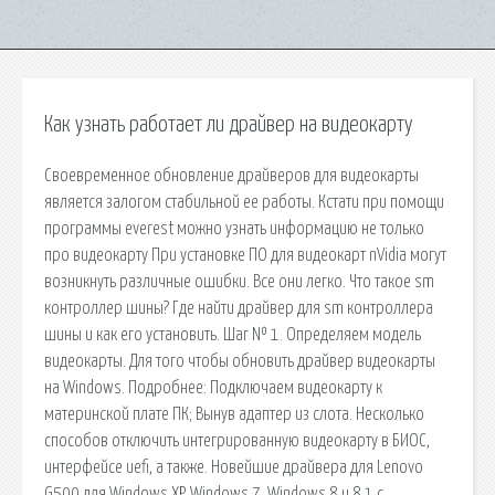
Как узнать работает ли драйвер на видеокарту
Своевременное обновление драйверов для видеокарты
является залогом стабильной ее работы. Кстати при помощи
программы everest можно узнать информацию не только
про видеокарту При установке ПО для видеокарт nVidia могут
возникнуть различные ошибки. Все они легко. Что такое sm
контроллер шины? Где найти драйвер для sm контроллера
шины и как его установить. Шаг № 1. Определяем модель
видеокарты. Для того чтобы обновить драйвер видеокарты
на Windows. Подробнее: Подключаем видеокарту к
материнской плате ПК; Вынув адаптер из слота. Несколько
способов отключить интегрированную видеокарту в БИОС,
интерфейсе uefi, а также. Новейшие драйвера для Lenovo
G500 для Windows XP, Windows 7, Windows 8 и 8.1 с