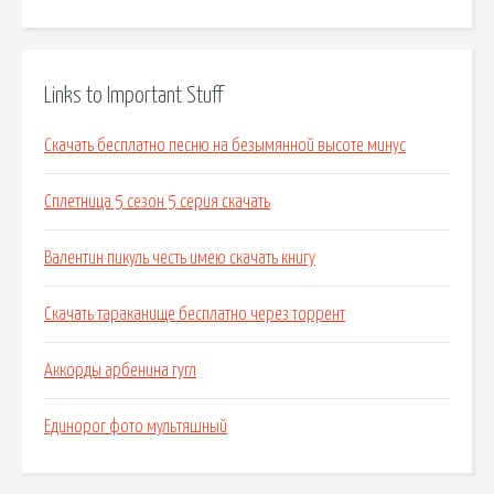
Links to Important Stuff
Скачать бесплатно песню на безымянной высоте минус
Сплетница 5 сезон 5 серия скачать
Валентин пикуль честь имею скачать книгу
Скачать тараканище бесплатно через торрент
Аккорды арбенина гугл
Единорог фото мультяшный