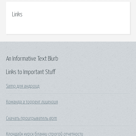
Links
An Informative Text Blurb
Links to Important Stuff
Samp для андроид
Команда а торрент лицензия
Скачать проигрыватель gom
Клондайк курск бланки строгой отчетности