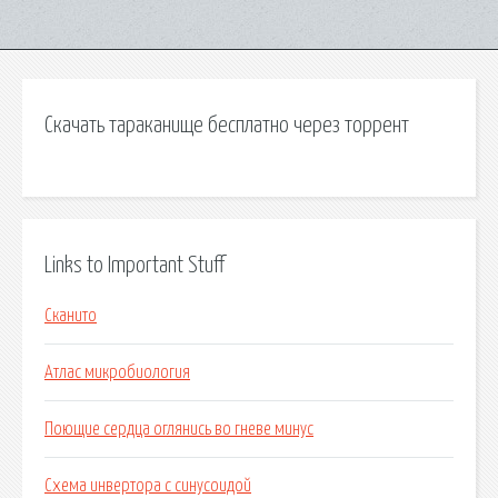
Скачать тараканище бесплатно через торрент
Links to Important Stuff
Сканито
Атлас микробиология
Поющие сердца оглянись во гневе минус
Схема инвертора с синусоидой