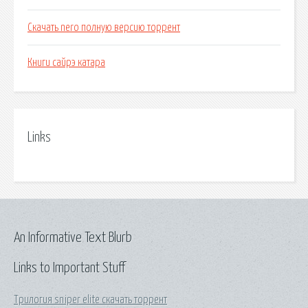
Скачать nero полную версию торрент
Книги сайрэ катара
Links
An Informative Text Blurb
Links to Important Stuff
Трилогия sniper elite скачать торрент