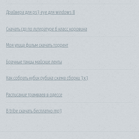
Драйвера для ps3 eye для windows 8
Скачать гдз по литературе 6 класс коровина
Моя улица фильм скачать торрент
Брачные танцы майские ленты
Как собрать кубик рубика схема сборки 3х3
Расписание трамваев в одессе
B tribe скачать бесплатно mp3