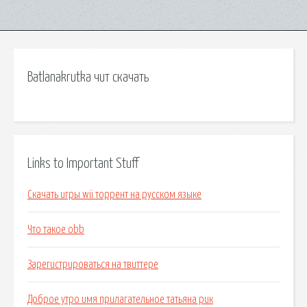
Batlanakrutka чит скачать
Links to Important Stuff
Скачать игры wii торрент на русском языке
Что такое obb
Зарегистрироваться на твиттере
Доброе утро имя прилагательное татьяна рик