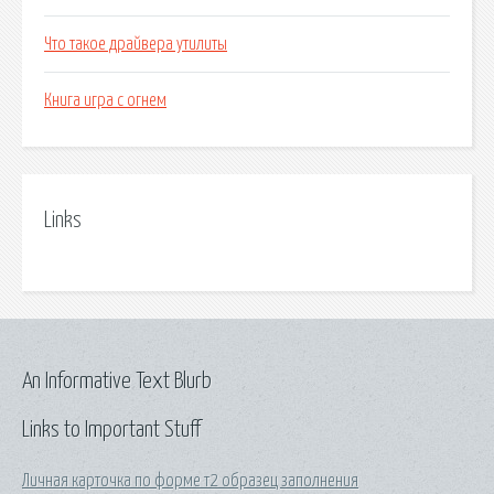
Что такое драйвера утилиты
Книга игра с огнем
Links
An Informative Text Blurb
Links to Important Stuff
Личная карточка по форме т2 образец заполнения