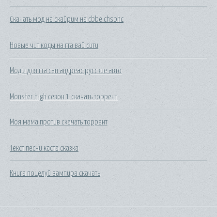
Скачать мод на скайрим на cbbe chsbhc
Новые чит коды на гта вай сити
Моды для гта сан андреас русские авто
Monster high сезон 1 скачать торрент
Моя мама против скачать торрент
Текст песни каста сказка
Книга поцелуй вампира скачать