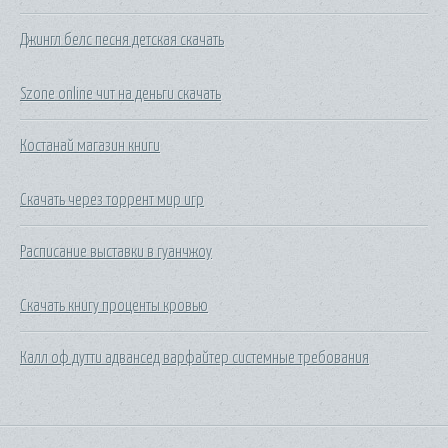
Джингл белс песня детская скачать
Szone online чит на деньги скачать
Костанай магазин книги
Скачать через торрент мир игр
Расписание выставки в гуанчжоу
Скачать книгу проценты кровью
Калл оф дутти адвансед варфайтер системные требования