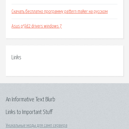
Скачать бесплатно программу pattern maker на русском
Asus p5ld2 drivers windows 7
Links
An Informative Text Blurb
Links to Important Stuff
Уникальные моды для самп сервера