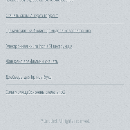
Скачать хком 2 через торрент
Гдз математика 4 класс демидова козлова тонких
Электронная книга inch s6t инструкция
Жан рено все фильмы скачать
Драйверы для hp ноутбука
Сила молящейся жены скачать fb2
© Untitled. All rights reserved.