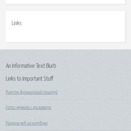
Links
An Informative Text Blurb
Links to Important Stuff
Рингтон французский поцелуй
Голос мужика с дискавери
Раздача wifi на ноутбуке