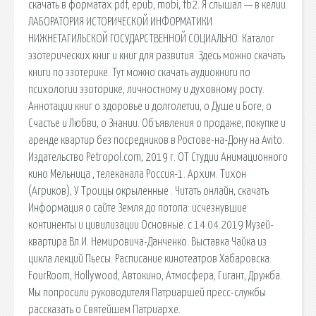
скачать в форматах pdf, epub, mobi, fb2. Я слышал — в келии.
ЛАБОРАТОРИЯ ИСТОРИЧЕСКОЙ ИНФОРМАТИКИ
НИЖНЕТАГИЛЬСКОЙ ГОСУДАРСТВЕННОЙ СОЦИАЛЬНО. Каталог
эзотерических книг и книг для развития. Здесь можно скачать
книги по эзотерике. Тут можно скачать аудиокниги по
психологии эзоторике, личностному и духовному росту.
Аннотации книг о здоровье и долголетии, о Душе и Боге, о
Счастье и Любви, о Знании. Объявления о продаже, покупке и
аренде квартир без посредников в Ростове-на-Дону на Avito.
Издательство Petropol.com, 2019 г. ОТ Студии Анимационного
кино Мельница , телеканала Россия-1. Архим. Тихон
(Агриков), У Троицы окрыленные . Читать онлайн, скачать
Информация о сайте Земля до потопа: исчезнувшие
континенты и цивилизации Основные. с 14.04.2019 Музей-
квартира Вл.И. Немировича-Данченко. Выставка Чайка из
цикла лекций Пьесы. Расписание кинотеатров Хабаровска.
FourRoom, Hollywood, Автокино, Атмосфера, Гигант, Дружба.
Мы попросили руководителя Патриаршей пресс-службы
рассказать о Святейшем Патриархе.