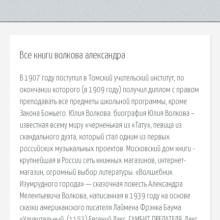
Все книги волкова александра
В 1907 году поступил в Томский учительский институт, по
окончании которого (в 1909 году) получил диплом с правом
преподавать все предметы школьной программы, кроме
Закона Божьего. Юлия Волкова: биография Юлия Волкова –
известная всему миру «черненькая из «Тату», певица из
скандального дуэта, который стал одним из первых
российских музыкальных проектов. Московский дом книги -
крупнейшая в России сеть книжных магазинов, интернет-
магазин, огромный выбор литературы. «Волшебник
Изумрудного города» — сказочная повесть Александра
Мелентьевича Волкова, написанная в 1939 году на основе
сказки американского писателя Лаймена Фрэнка Баума
«Удивительный. (1153) Евгений Лакс. ГАМБИТ ПРЕДАТЕЛЯ. Лакс