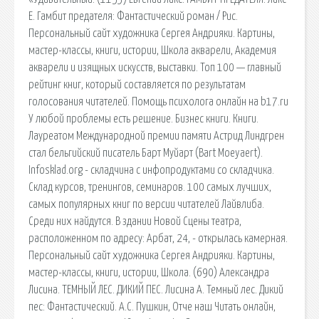
Е. Гамбит предателя: Фантастический роман / Рис.
Персональный сайт художника Сергея Андрияки. Картины,
мастер-классы, книги, истории, Школа акварели, Академия
акварели и изящных искусств, выставки. Топ 100 — главный
рейтинг книг, который составляется по результатам
голосования читателей. Помощь психолога онлайн на b17.ru
У любой проблемы есть решение. Бизнес книги. Книги.
Лауреатом Международной премии памяти Астрид Линдгрен
стал бельгийский писатель Барт Муйарт (Bart Moeyaert).
Infosklad.org - складчина с инфопродуктами со складчика.
Склад курсов, тренингов, семинаров. 100 самых лучших,
самых популярных книг по версии читателей Лайвлиба.
Среди них найдутся. В здании Новой Сцены театра,
расположенном по адресу: Арбат, 24, - открылась камерная.
Персональный сайт художника Сергея Андрияки. Картины,
мастер-классы, книги, истории, Школа. (690) Александра
Лисина. ТЕМНЫЙ ЛЕС. ДИКИЙ ПЕС. Лисина А. Темный лес. Дикий
пес: Фантастический. А.С. Пушкин, Отче наш Читать онлайн,