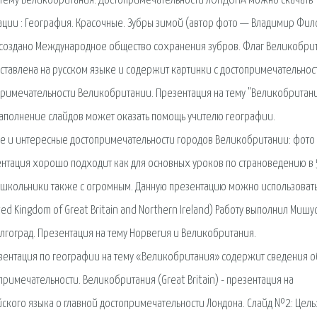
а тему Великобритания. Достопримечательности ЛОНДОНА можно скачать
ации : География. Красочные. Зубры зимой (автор фото — Владимир Фил
 создано Международное общество сохранения зубров. Флаг Великобри
оставлена на русском языке и содержит картинки с достопримечательнос
опримечательности Великобритании. Презентация на тему "Великобритан
Наполнение слайдов может оказать помощь учителю географии.
е и интересные достопримечательности городов Великобритании: фото
ентация хорошо подходит как для основных уроков по страноведению в 
е школьники также с огромным. Данную презентацию можно использоват
ited Kingdom of Great Britain and Northern Ireland) Работу выполнил Мишус
олгоград. Презентация на тему Норвегия и Великобритания.
зентация по географии на тему «Великобритания» содержит сведения о
имечательности. Великобритания (Great Britain) - презентация на
йского языка о главной достопримечательности Лондона. Слайд №2: Цель