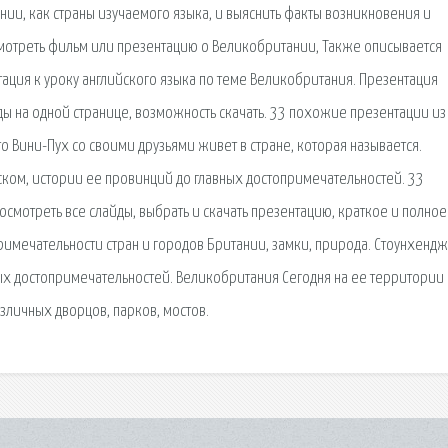
ии, как страны изучаемого языка, и выяснить факты возникновения и
смотреть фильм или презентацию о Великобритании, Также описывается
ация к уроку английского языка по теме Великобритания. Презентация
ды на одной странице, возможность скачать. 33 похожие презентации из
то Вини-Пух со своими друзьями живет в стране, которая называется.
йском, истории ее провинций до главных достопримечательностей. 33
смотреть все слайды, выбрать и скачать презентацию, краткое и полное
имечательности стран и городов Британии, замки, природа. Стоунхендж
ных достопримечательностей. Великобритания Сегодня на ее территории
личных дворцов, парков, мостов.