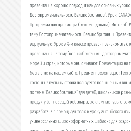
презентация хорошо подходит как для основных уроков
Достопримечательности Великобритании". Урок: CANADA
Программа для просмотра (рекомендована): Microsoft P
тему Достопримечательности Великобритании. Презент
виртуальную. Урок в 9-м классе призван познакомить с 
презентация на тему "великобритания - достопримечате
морей и стран, которые они омывают. Презентацию на
бесплатно на нашем сайте. Предмет презентации : Геог
состоит из пустынь, страна пользуется повышенным вни
по теме "Великобритания" для детей, школьников разны
продукту tui: посещай вебинары, рекламные туры и сем
разработана в помощь учителю к уроку английского язы
универсальных широкоформатных шаблона для создания 