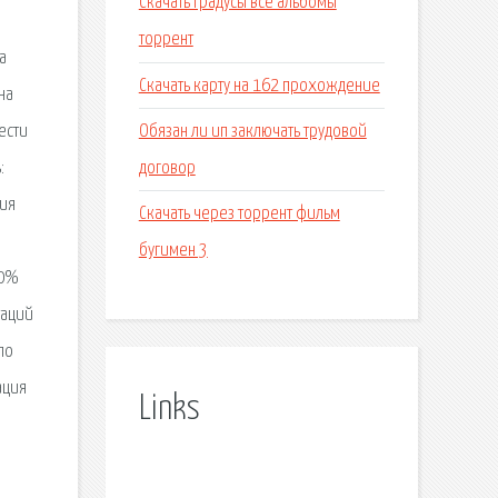
Скачать градусы все альбомы
торрент
а
Скачать карту на 162 прохождение
на
Обязан ли ип заключать трудовой
ести
договор
:
ния
Скачать через торрент фильм
бугимен 3
90%
таций
по
ация
Links