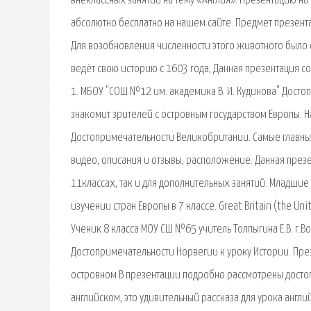
внеклассных занятий на тему «Англия». Презентацию н
абсолютно бесплатно на нашем сайте. Предмет презент
Для возобновления численности этого животного было
ведёт свою историю с 1603 года, Данная презентация с
1. МБОУ "СОШ №12 им. академика В. И. Кудинова" Дост
знакомит зрителей с островным государством Европы. 
Достопримечательности Великобритании. Самые главны
видео, описания и отзывы, расположение. Данная през
11классах, так и для дополнительных занятий. Младши
изучении стран Европы в 7 классе. Great Britain (the Un
Ученик 8 класса МОУ СШ №65 учитель Толпыгина Е.В. г.В
Достопримечательности Норвегии к уроку Истории. Пре
островном В презентации подробно рассмотрены достопр
английском, это удивительный рассказа для урока англи