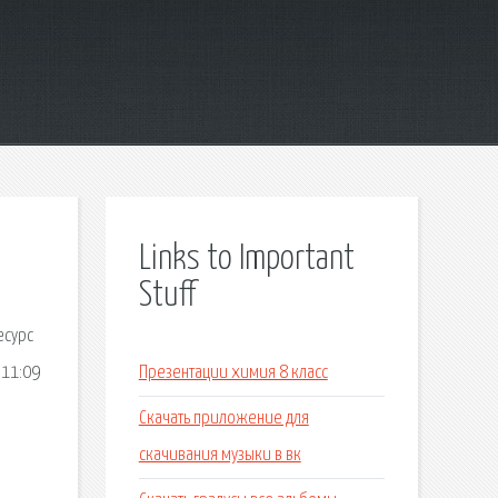
Links to Important
Stuff
есурс
 11:09
Презентации химия 8 класс
Скачать приложение для
скачивания музыки в вк