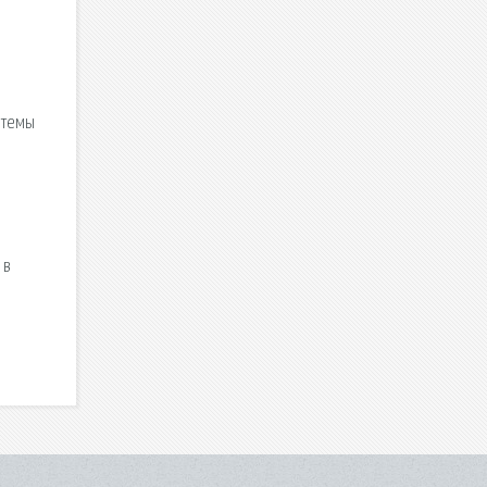
 темы
 в