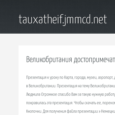
tauxatheif.jmmcd.net
Великобритания достопримечат
Презентация к уроку по Карта, города, музеи, аэропорт
в Великобритании. Презентация на тему Великобритани
Людмила Огромное спасибо Вам за такую нужную работу
понравилась эта презентация. Чтобы скачать ее, пореко
Кнопочки. Для получения файла презентации » Немецкий