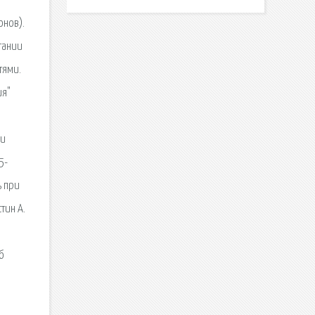
онов).
тании
тями.
ия"
 и
5-
ь при
тин А.
б
: