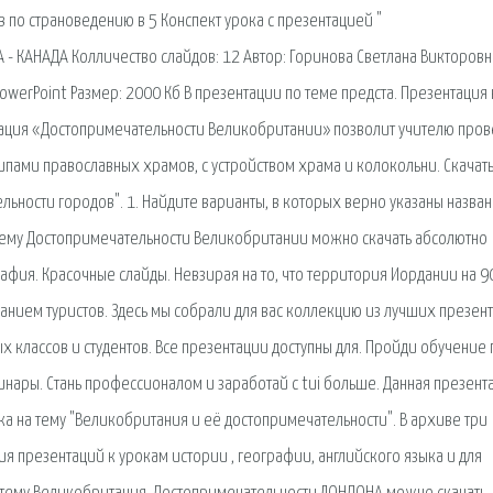
 по страноведению в 5 Конспект урока с презентацией "
 - КАНАДА Колличество слайдов: 12 Автор: Горинова Светлана Викторовн
owerPoint Размер: 2000 Кб В презентации по теме предста. Презентация 
ация «Достопримечательности Великобритании» позволит учителю пров
типами православных храмов, с устройством храма и колокольни. Скачать
льности городов". 1. Найдите варианты, в которых верно указаны назва
 тему Достопримечательности Великобритании можно скачать абсолютно
рафия. Красочные слайды. Невзирая на то, что территория Иордании на 
манием туристов. Здесь мы собрали для вас коллекцию из лучших презен
х классов и студентов. Все презентации доступны для. Пройди обучение 
инары. Стань профессионалом и заработай с tui больше. Данная презент
ка на тему "Великобритания и её достопримечательности". В архиве три
презентаций к урокам истории , географии, английского языка и для