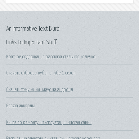
An Informative Text Blurb
Links to Important Stuff
Краткое содержание рассказа стальное колечко
Скачать отбросы кубик в кубе 1 сезон
Скачать тему микки маус на андроид
Benzin аккорды
Книга по ремонту и эксплуатации ниссан санни
Расписание электричек казанский вокзал коренево