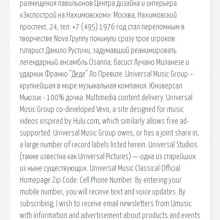
размещения павильонов Центра дизайна и интерьера
«Экспострой на Нахимовском»: Москва, Нахимовский
проспект, 24, тел: +7 (495) 1976 год стал переломным в
творчестве Nova.Группу покинули сразу трое игроков:
гитарист Данило Рустичи, задумавший реанимировать
легендарный ансамбль Osanna; басист Лучано Миланезе и
ударник Франко "Деде" Ло Превите. Universal Music Group –
крупнейшая в мире музыкальная компания. Юниверсал
Мьюзик - 100% дочка. Multimedia content delivery. Universal
Music Group co-developed Vevo, a site designed for music
videos inspired by Hulu.com, which similarly allows free ad-
supported. Universal Music Group owns, or has a joint share in,
a large number of record labels listed herein. Universal Studios
(также известна как Universal Pictures) — одна из старейших
из ныне существующих. Universal Music Classical Official
Homepage Zip Code: Cell Phone Number: By entering your
mobile number, you will receive text and voice updates. By
subscribing, I wish to receive email newsletters from Umusic
with information and advertisement about products and events