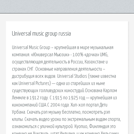
Universal music group russia
Universal Music Group – крупнейшая в мире музыкальная
компания. «Юниверсал Мьюзик» - 100% «дочка» UMG,
осуществляющая деятельность в России, Казахстане и
странах СНГ. Основные направления деятельности –
дистрибуция всех видов. Universal Studios (также известна
как Universal Pictures) — одна из старейших из ныне
существующих голливудских киностудий.Основана Карлом
Леммле в 1912 году. С 1915 по 1925 год — крупнейшая из
кинокомпаний США.С 2004 года. Хип-хоп портал Дети
Урбана. Скачать рэп музыку бесплатно, посмотреть рэп
клипы. Скачать видео уроки по экстремальным видам спорта,
ознакомиться с уличной культурой. Куопио, Финляндия это
конечно не Хиксвиль, штат Индиана, и уж конечно Хельсинки