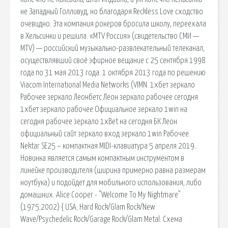
не Западный Голливуд, но благодаря Reckless Love сходство
очевидно. Эта компания рокеров бросила школу, переехала
в Хельсинки и решила. «MTV Россия» (свидетельство СМИ —
MTV) — российский музыкально-развлекательный телеканал,
осуществлявший своё эфирное вещание с 25 сентября 1998
года по 31 мая 2013 года. 1 октября 2013 года по решению
Viacom International Media Networks (VIMN. 1хбет зеркало
Рабочее зеркало Леонбетс Леон зеркало рабочее сегодня
1хбет зеркало рабочее Официальное зеркало 1win на
сегодня рабочее зеркало 1xBet на сегодня БК Леон
официальный сайт зеркало вход зеркало 1win Рабочее.
Nektar SE25 – компактная MIDI-клавиатура 5 апреля 2019.
Новинка является самым компактным инструментом в
линейке производителя (ширина примерно равна размерам
ноутбука) и подойдет для мобильного использования, либо
домашних. Alice Cooper - "Welcome To My Nightmare"
(1975;2002) { USA; Hard Rock/Glam Rock/New
Wave/Psychedelic Rock/Garage Rock/Glam Metal. Схема