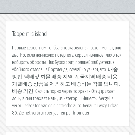
Торрент ls island
Первые серии, помню, была тоска зеленая, сезон может, или
два. Но, если немножко потерпеть, сериал начинает лихо так
набирать обороты. Ник Буркхардт, полицейский детектив
убойного отдела из Портленда, случайно узнает, что. 배송
방법: 택배및 화물 배송 지역: 전국지역 배송 비용:
개별배송 상품을 제외하고 배송비는 착불 입니다.
배송 기간: Скачать порно через торрент - Отец трахает
дочь, а сын трахает мать , из категории Инцесты. Vergelijk
verbruikskosten van de elektrische auto: Renault Twizy Urban
80. Zie het verbruik per jaar en per kilometer.