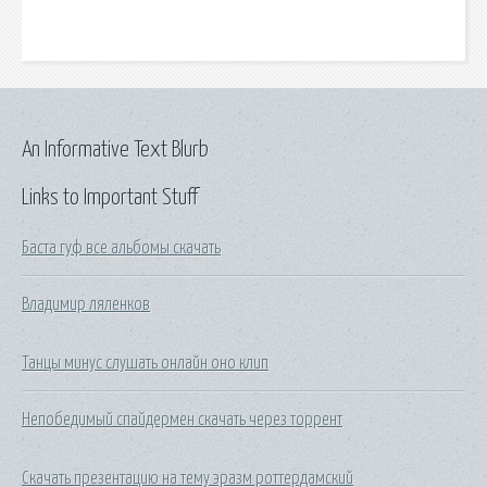
An Informative Text Blurb
Links to Important Stuff
Баста гуф все альбомы скачать
Владимир ляленков
Танцы минус слушать онлайн оно клип
Непобедимый спайдермен скачать через торрент
Скачать презентацию на тему эразм роттердамский