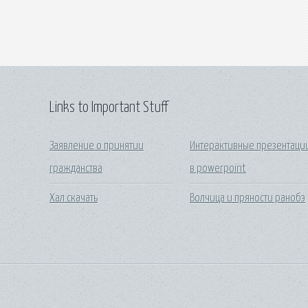
Links to Important Stuff
Заявление о принятии
Интерактивные презентаци
гражданства
в powerpoint
Хал скачать
Волчица и пряности ранобэ