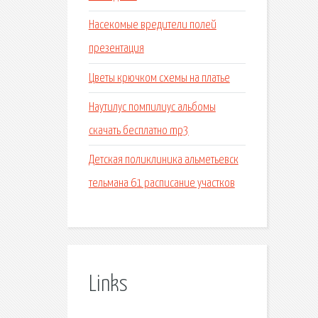
Насекомые вредители полей
презентация
Цветы крючком схемы на платье
Наутилус помпилиус альбомы
скачать бесплатно mp3
Детская поликлиника альметьевск
тельмана 61 расписание участков
Links