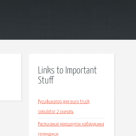
Links to Important
Stuff
Русификатор для euro truck
simulator 2 скачать
Расписание маршруток кабардинка
геленджик