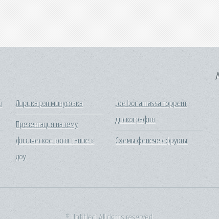
A
и
Лирика рэп минусовка
Joe bonamassa торрент
дискография
Презентация на тему
физическое воспитание в
Схемы фенечек фрукты
доу
© Untitled. All rights reserved.