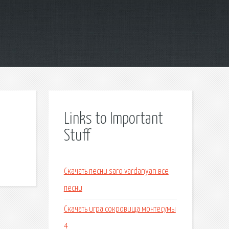
Links to Important
Stuff
Скачать песни saro vardanyan все
песни
Скачать игра сокровища монтесумы
4