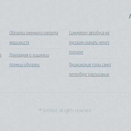
A
Образец сменного рапорта
Симулятор автобуса на
машиниста
русском скачать через
торрент
а
Докладная о лишении
премии образец
Пушкинские горы санкт
петербург расписание
© Untitled. All rights reserved.