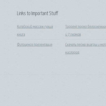
Links to Important Stuff
Китайский массаж гуаша
Торрент порно белоснежка
книга
и 7 гномов
Фитоценоз презентация
Скачать песню виагры и мот
кислород