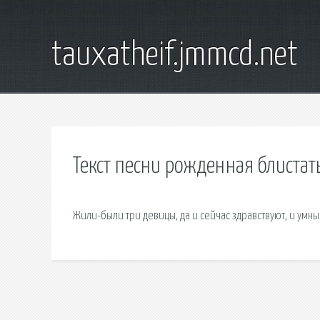
tauxatheif.jmmcd.net
Текст песни рожденная блистат
Жили-были три девицы, да и сейчас здравствуют, и умные