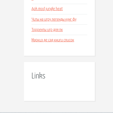
Apk mod jungle heat
Читы на игру легенды кунг фу
Торренты игр для пк
Маркиз де сад книги список
Links