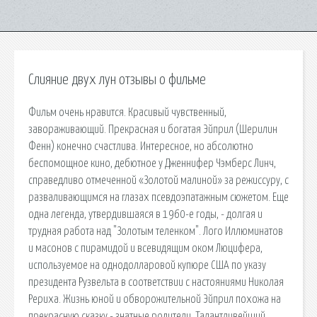
Слияние двух лун отзывы о фильме
Фильм очень нравится. Красивый чувственный,
завораживающий. Прекрасная и богатая Эйприл (Шерилин
Фенн) конечно счастлива. Интересное, но абсолютно
беспомощное кино, дебютное у Дженнифер Чэмберс Линч,
справедливо отмеченной «Золотой малиной» за режиссуру, с
разваливающимся на глазах псевдоэпатажным сюжетом. Еще
одна легенда, утвердившаяся в 1960-е годы, - долгая и
трудная работа над "Золотым теленком". Лого Иллюминатов
и масонов с пирамидой и всевидящим оком Люцифера,
используемое на однодолларовой купюре США по указу
президента Рузвельта в соответствии с настояниями Николая
Рериха. Жизнь юной и обворожительной Эйприл похожа на
прекрасную сказку - знатные родители. Талантливейший