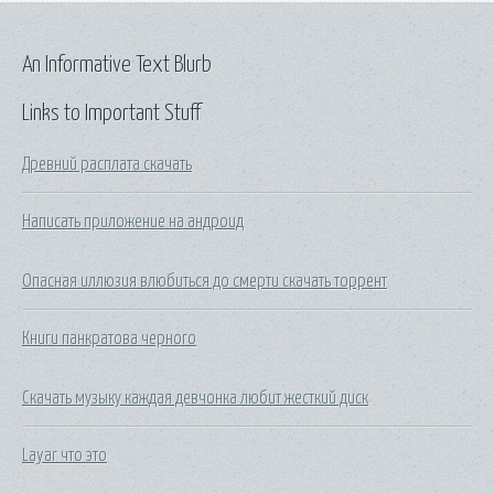
An Informative Text Blurb
Links to Important Stuff
Древний расплата скачать
Написать приложение на андроид
Опасная иллюзия влюбиться до смерти скачать торрент
Книги панкратова черного
Скачать музыку каждая девчонка любит жесткий диск
Layar что это