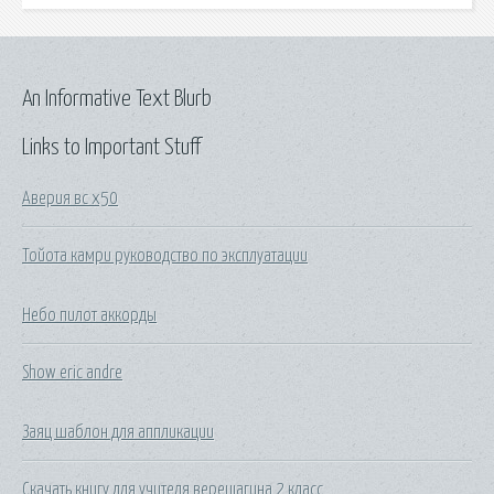
An Informative Text Blurb
Links to Important Stuff
Аверия вс х50
Тойота камри руководство по эксплуатации
Небо пилот аккорды
Show eric andre
Заяц шаблон для аппликации
Скачать книгу для учителя верещагина 2 класс