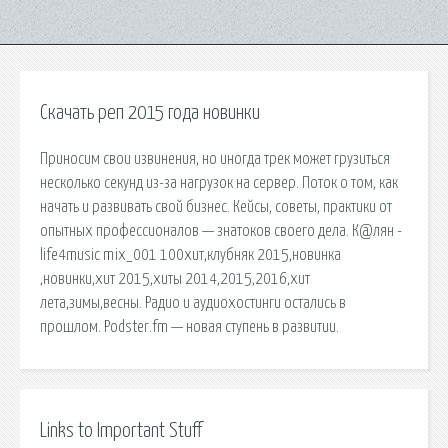
Скачать реп 2015 года новинки
Приносим свои извинения, но иногда трек может грузиться
несколько секунд из-за нагрузок на сервер. Поток о том, как
начать и развивать свой бизнес. Кейсы, советы, практики от
опытных профессионалов — знатоков своего дела. К@лян -
life4music mix_001 100хит,клубняк 2015,новинка
,новинки,хит 2015,хиты 2014,2015,2016,хит
лета,зимы,весны. Радио и аудиохостинги остались в
прошлом. Podster.fm — новая ступень в развитии.
Links to Important Stuff