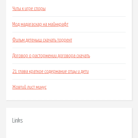
Читы к игре споры
Мод мадагаскар на майнкрафт
Фильм детеныш скачать торрент
Договор о расторжении договора скачать
21 глава краткое содержание отцы и дети
Жовтий лист минус
Links