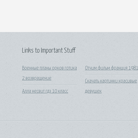
Links to Important Stuff
Военные планы орков готика
Отчим фильм франция 198
2 возвращение
Скачать картинки красивые
Алла несвит гдз 10 класс
девушек