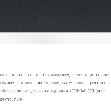
ные с текстами религиозного характера, предназначенные для исполнен
бычное, искусственное возбуждение, не­естественность в речи, жестах
ыть поставлена под сомнение и удалена. А. АВТОРИТАРНОСТЬ (от лат.
арактеристика.