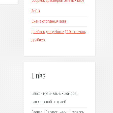
Сборник драйверов сетевых карт
Вой 3
Схема отопления аогв
Драйвер для geforce 710m скачать
драйвер
Links
Список музыкальных жанров,
направлений и стилей
Словари Педагогический словарь.