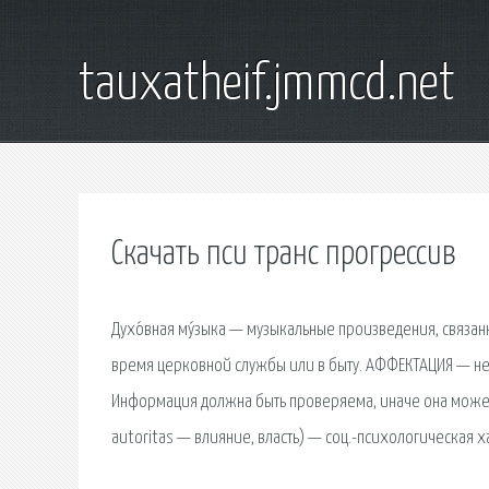
tauxatheif.jmmcd.net
Скачать пси транс прогрессив
Духо́вная му́зыка — музыкальные произведения, связан
время церковной службы или в быту. АФФЕКТАЦИЯ — нео
Информация должна быть проверяема, иначе она может б
autoritas — влияние, власть) — соц.-психологическая х