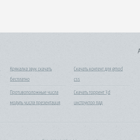
A
1
Крякалка звук скачать
Скачать контент для gmod
бесплатно
css
Противоположные числа
Скачать торрент 3d
модуль числа презентация
инструктор пдд