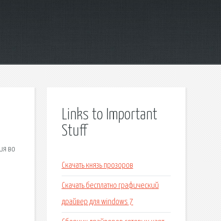
Links to Important
Stuff
ия во
.
Скачать князь прозоров
Скачать бесплатно графический
драйвер для windows 7