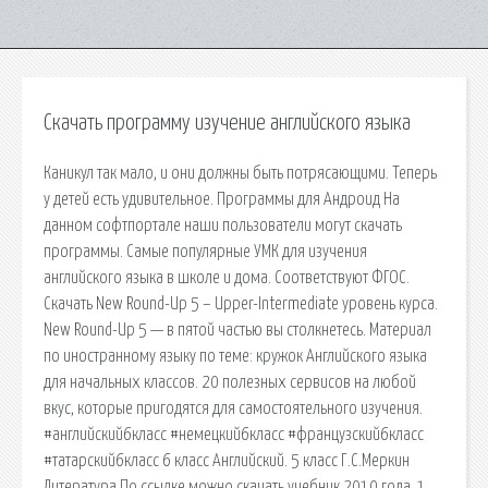
Скачать программу изучение английского языка
Каникул так мало, и они должны быть потрясающими. Теперь
у детей есть удивительное. Программы для Андроид На
данном софтпортале наши пользователи могут скачать
программы. Самые популярные УМК для изучения
английского языка в школе и дома. Соответствуют ФГОС.
Скачать New Round-Up 5 – Upper-Intermediate уровень курса.
New Round-Up 5 — в пятой частью вы столкнетесь. Материал
по иностранному языку по теме: кружок Английского языка
для начальных классов. 20 полезных сервисов на любой
вкус, которые пригодятся для самостоятельного изучения.
#английский6класс #немецкий6класс #французский6класс
#татарский6класс 6 класс Английский. 5 класс Г.С.Меркин
Литература По ссылке можно скачать учебник 2010 года. 1