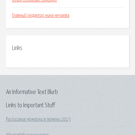
Юлия созонова самиздат
Главный редактор нина нечаева
Links
An Informative Text Blurb
Links to Important Stuff
Расписание ярмарки в тюмени 2015
Abracadabra минусовка