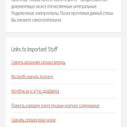
документации на все отечественные интегральные.
Подключение электроплиты. После прочтения данной статьи
Вы сможете самостоятельное.
Links to Important Stuff
Смерть шпионам сериал актеры
Nosgoth скачать торрент
Ноутбук асус х54с драйвера
Повесть о вещем олеге пушкин краткое содержание
Скачать сериал река море