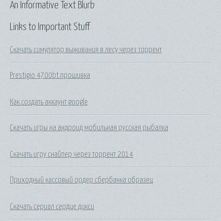
An Informative Text Blurb
Links to Important Stuff
Скачать симулятор выживания в лесу через торрент
Prestigio 4700bt прошивка
Как создать аккаунт google
Скачать игры на андроид мобильная русская рыбалка
Скачать игру снайпер через торрент 2014
Приходный кассовый ордер сбербанка образец
Скачать сериал сердце дикси