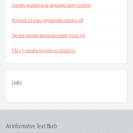
Скачать драйвера на звуковую карту creative
История 10 класс журавлева скачать pdf
Оксана карпюк англійська мова 9 клас гдз
Fifa 15 скачать торрент pc repack pc
Links
An Informative Text Blurb