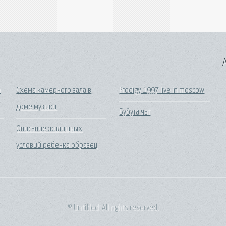
A
а
Схема камерного зала в
Prodigy 1997 live in moscow
доме музыки
Бубута чат
Описание жилищных
условий ребенка образец
© Untitled. All rights reserved.