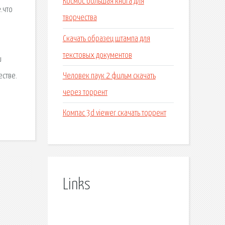
Космос большая книга для
.что
творчества
!
Скачать образец штампа для
текстовых документов
и
Человек паук 2 фильм скачать
естве.
через торрент
Компас 3d viewer скачать торрент
Links