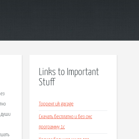
Links to Important
Stuff
без
атно
Торрент uk garage
я души
Скачать бесплатно и без смс
программу 1с
ушать