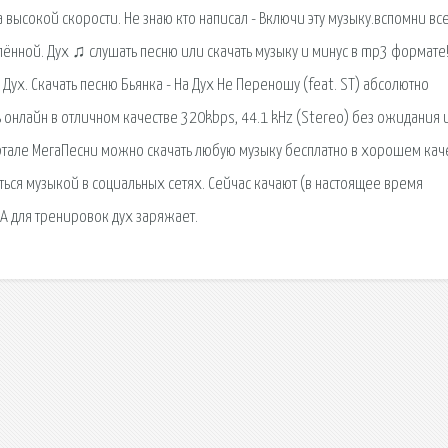
высокой скорости. Не знаю кто написал - Включи эту музыку.вспомни все
лённой. Дух ♫ слушать песню или скачать музыку и минус в mp3 формате
Дух. Скачать песню Бьянка - На Дух Не Переношу (feat. ST) абсолютно
 онлайн в отличном качестве 320kbps, 44.1 kHz (Stereo) без ожидания 
ортале МегаПесни можно скачать любую музыку бесплатно в хорошем кач
ся музыкой в социальных сетях. Сейчас качают (в настоящее время
А для тренировок дух заряжает.