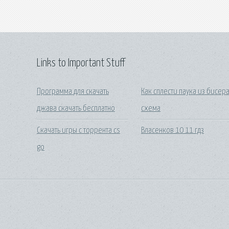
Links to Important Stuff
Программа для скачать
Как сплести паука из бисер
джава скачать бесплатно
схема
Скачать игры с торрента cs
Власенков 10 11 гдз
go