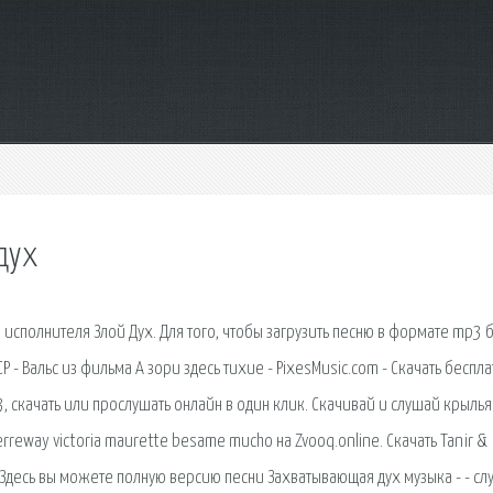
дух
 исполнителя Злой Дух. Для того, чтобы загрузить песню в формате mp3 
Р - Вальс из фильма А зори здесь тихие - PixesMusic.com - Скачать беспл
, скачать или прослушать онлайн в один клик. Скачивай и слушай крыль
eway victoria maurette besame mucho на Zvooq.online. Скачать Tanir &
 Здесь вы можете полную версию песни Захватывающая дух музыка - - сл