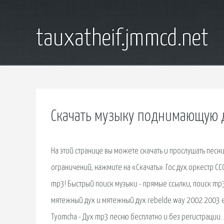
tauxatheif.jmmcd.net
Скачать музыку поднимающую 
На этой странице вы можете скачать и прослушать песни
ограничений, нажмите на «Скачать». Гос.дух.оркестр ССС
mp3! Быстрый поиск музыки - прямые ссылки, поиск mp3
мятежный дух и мятежный дух rebelde way 2002 2003 err
Tyomcha - Дух mp3 песню бесплатно и без регистрации.