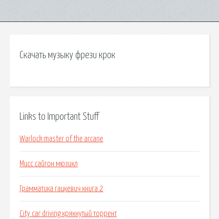
Скачать музыку фрези крок
Links to Important Stuff
Warlock master of the arcane
Мисс сайгон мюзикл
Грамматика гацкевич книга 2
City car driving крякнутый торрент