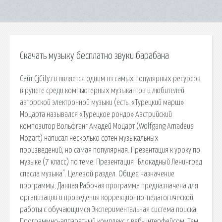
Скачать музыку бесплатно звуки барабана
Сайт CjCity.ru является одним из самых популярных ресурсов
в рунете среди компьютерных музыкантов и любителей
авторской электронной музыки (есть. «Турецкий марш»
Моцарта назывался «Турецкое рондо» Австрийский
композитор Вольфганг Амадей Моцарт (Wolfgang Amadeus
Mozart) написал несколько сотен музыкальных
произведений, но самая популярная. Презентация к уроку по
музыке (7 класс) по теме: Презентация "Блокадный Ленинград
спасла музыка". Целевой раздел. Общее назначение
программы; Данная Рабочая программа предназначена для
организации и проведения коррекционно-педагогической
работы с обучающимся Экспериментальная система поиска.
Программно-аппаратный комплекс с веб-интерфейсом. Тем