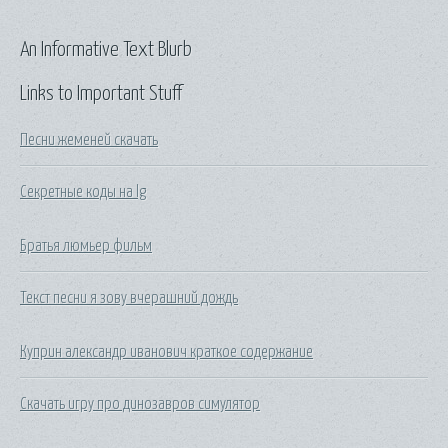
An Informative Text Blurb
Links to Important Stuff
Песни жеменей скачать
Секретные коды на lg
Братья люмьер фильм
Текст песни я зову вчерашний дождь
Куприн александр иванович краткое содержание
Скачать игру про динозавров симулятор