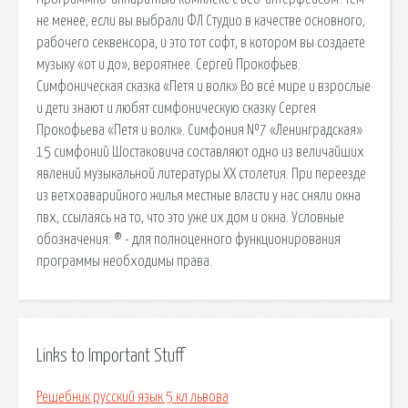
не менее, если вы выбрали ФЛ Студио в качестве основного,
рабочего секвенсора, и это тот софт, в котором вы создаете
музыку «от и до», вероятнее. Сергей Прокофьев.
Симфоническая сказка «Петя и волк» Во всё мире и взрослые
и дети знают и любят симфоническую сказку Сергея
Прокофьева «Петя и волк». Симфония №7 «Ленинградская»
15 симфоний Шостаковича составляют одно из величайших
явлений музыкальной литературы ХХ столетия. При переезде
из ветхоаварийного жилья местные власти у нас сняли окна
пвх, ссылаясь на то, что это уже их дом и окна. Условные
обозначения: ® - для полноценного функционирования
программы необходимы права.
Links to Important Stuff
Решебник русский язык 5 кл львова